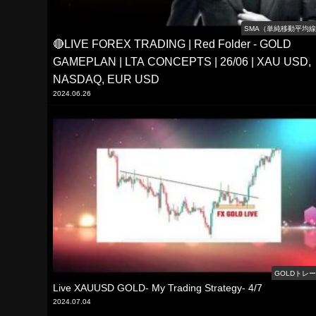
SMA（単純移動平均
🔴LIVE FOREX TRADING | Red Folder - GOLD
GAMEPLAN | LTA CONCEPTS | 26/06 | XAU USD,
NASDAQ, EUR USD
2024.06.26
GOLDトレ
Live XAUUSD GOLD- My Trading Strategy- 4/7
2024.07.04