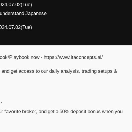
024.07.02(Tue)
't understand Japanese
024.07.02(Tue)
ok/Playbook now - https://www.ltaconcepts.ai/
and get access to our daily analysis, trading setups &
e
ur favorite broker, and get a 50% deposit bonus when you