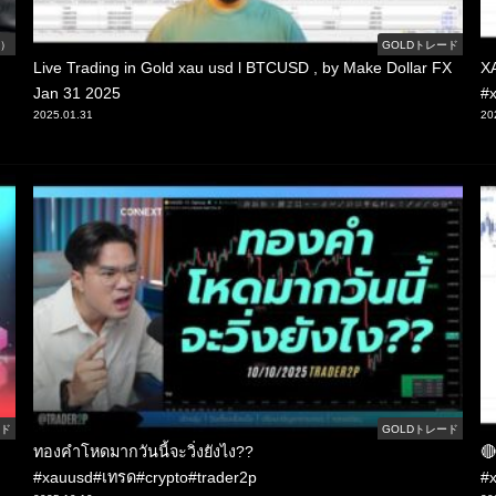
線）
GOLDトレード
Live Trading in Gold xau usd l BTCUSD , by Make Dollar FX
XA
Jan 31 2025
#x
2025.01.31
20
ード
GOLDトレード
ทองคำโหดมากวันนี้จะวิ่งยังไง??
🔴
#xauusd#เทรด#crypto#trader2p
#x