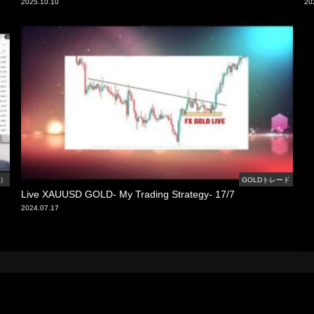
2025.10.10
20
線）
GOLDトレード
Live XAUUSD GOLD- My Trading Strategy- 17/7
2024.07.17