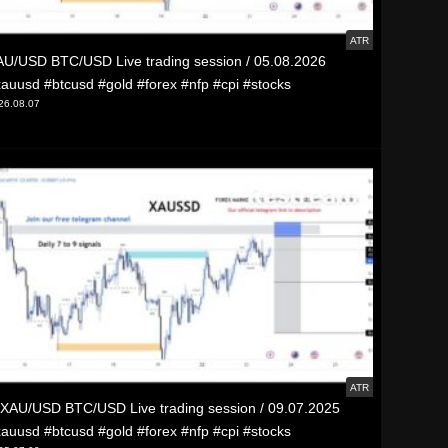
ATR
U/USD BTC/USD Live trading session / 05.08.2026
auusd #btcusd #gold #forex #nfp #cpi #stocks
26.08.07
ATR
XAU/USD BTC/USD Live trading session / 09.07.2025
auusd #btcusd #gold #forex #nfp #cpi #stocks