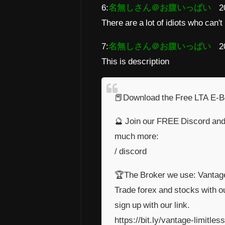
6:
名無しさん＠お腹いっぱい
2
There are a lot of idiots who can
7:
名無しさん＠お腹いっぱい
2
This is description
📕Download the Free LTA E-Bo
🔮 Join our FREE Discord and 
much more:
/ discord
🏆The Broker we use: Vantag
Trade forex and stocks with o
sign up with our link.
https://bit.ly/vantage-limitless