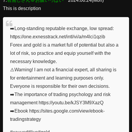
This is description
➡️Long-standing reputable exchange, low spread:
https://one.exnesstrack.net/intl/vi/a/m4lci1qzib
Forex and gold is a market full of potential but also a
lot of risk, so practice and equip yourself with the
necessary knowledge.
⚠️Warning! I am not a financial expert, all sharing is
for entertainment and learning purposes only.
Everyone is responsible for their own decisions.
➡️The importance of trading psychology and risk
management https://youtu.be/kJSY3M9XazQ
➡️Ebook https://sites.google.com/view/ebook-
tradingstrategy
#xauusd#live#gold