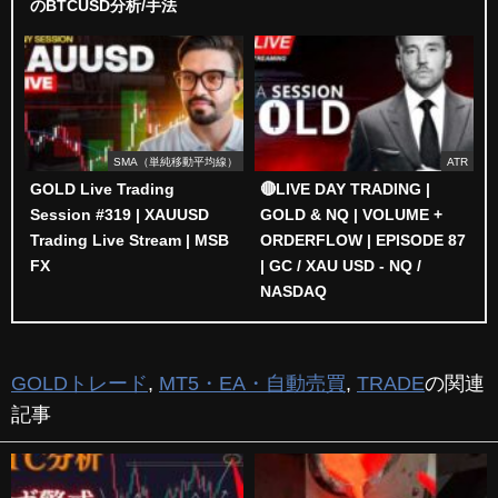
のBTCUSD分析/手法
SMA（単純移動平均線）
ATR
GOLD Live Trading
🔴LIVE DAY TRADING |
Session #319 | XAUUSD
GOLD & NQ | VOLUME +
Trading Live Stream | MSB
ORDERFLOW | EPISODE 87
FX
| GC / XAU USD - NQ /
NASDAQ
GOLDトレード
,
MT5・EA・自動売買
,
TRADE
の関連
記事