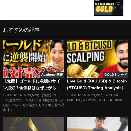
LIVE FOREX TRADING: XAUUSD (GOLD) &
GBPJPY TRADING - NEW YORK Scalping Session
(24/06/24)
おすすめの記事
Academy 基礎
GOLDトレード
【覚醒】ゴールドに急騰のサイ
Live Gold (XAUUSD) & Bitcoin
ン点灯？金価格はなぜ上がらな
(BTCUSD) Trading Analysis|
いのか？何が起きてもガチホが
Newyork Session|29 JULY
1:GOLD2026.07.20(Mon) 【覚醒】ゴール
1:GOLD2026.07.29(Wed) Live Gold
ドに急騰のサイン点灯？金価格はなぜ上が
(XAUUSD) & Bitcoin (BTCUSD) Tradin...
勝つ理由【GLD/ゴルプラ/ゴルナ
2026
らないのか？何が起きてもガチホが勝つ理
ス/】
由【G...