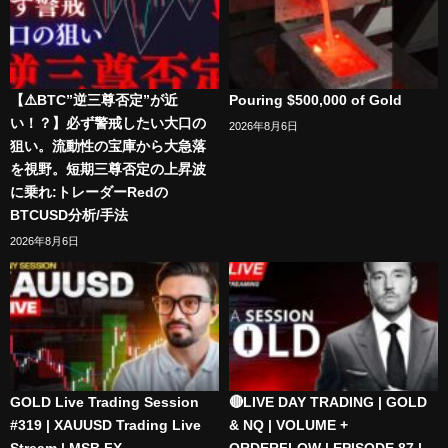
【⚠️BTC”逆三尊否定”が近
Pouring $500,000 of Gold
い！？】必ず警戒したい大口の
2026年8月6日
狙い。流動性の宝庫から大急落
を視野。短期三尊否定の上昇波
に乗れ:トレーダーRedの
BTCUSD分析/手法
2026年8月6日
GOLD Live Trading Session
🔴LIVE DAY TRADING | GOLD
#319 | XAUUSD Trading Live
& NQ | VOLUME +