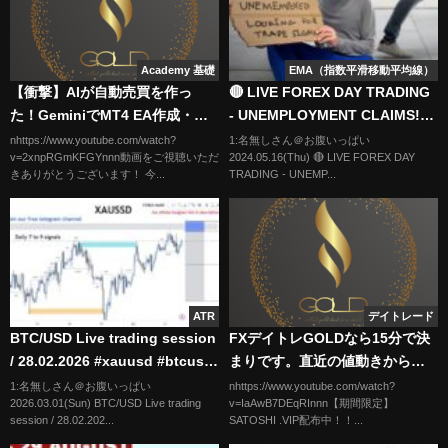
Academy 基礎
EMA（指数平滑移動平均線）
【衝撃】AIが自動売買を作っ
🔴 LIVE FOREX DAY TRADING
た！GeminiでMT4 EA作成・導
- UNEMPLOYMENT CLAIMS!
入まで完全解説【プログラミン
May 16, 2024 ( XAU USD &
nhttps://www.youtube.com/watch?
1:名無しさん＠お腹いっぱい
v=2xnpRGmKFGYnnn動画をご視聴いただ
2024.05.16(Thu) 🔴 LIVE FOREX DAY
グ不要】
GBP JPY )
きありがとうございます！ 今...
TRADING - UNEMP...
ATR
デイトレード
BTC/USD Live trading session
FXデイトレGOLDなら15分で決
/ 28.02.2026 #xauusd #btcusd
まりです。直近の値動きから今
#gold #forex #nfp #cpi
日の動きを予測する【投資家プ
1:名無しさん＠お腹いっぱい
nhttps://www.youtube.com/watch?
2026.03.01(Sun) BTC/USD Live trading
v=IaAwB7DEqRInnn【期間限定】
#stocks
ロジェクト億り人さとし】
session / 28.02.202...
SATOSHI .VIP配布中！！...