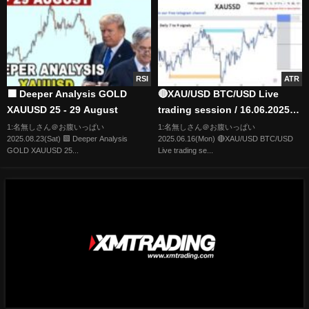
RSI
ATR
🟩 Deeper Analysis GOLD
🔴XAU/USD BTC/USD Live
XAUUSD 25 - 29 August
trading session / 16.06.2025
#xauusd #btcusd #gold #forex
1:名無しさん＠お腹いっぱい
1:名無しさん＠お腹いっぱい
2025.08.23(Sat) 🟩 Deeper Analysis
2025.06.16(Mon) 🔴XAU/USD BTC/USD
#nfp #cpi #stocks
GOLD XAUUSD 25...
Live trading se...