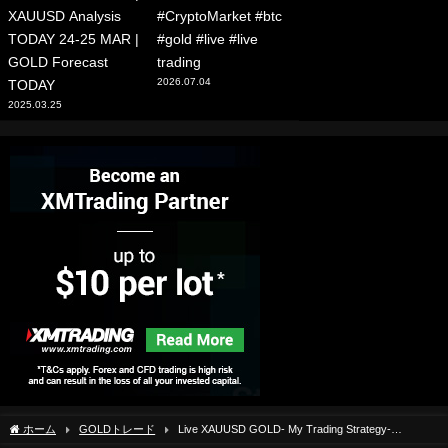
XAUUSD Analysis
#CryptoMarket #btc
TODAY 24-25 MAR |
#gold #live #live
GOLD Forecast
trading
2026.07.04
TODAY
2025.03.25
ホーム
GOLDトレード
Live XAUUSD GOLD- My Trading Strategy-
24/6/2024