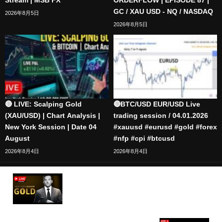
Stream | MSB FX
ORDERFLOW | EPISODE 87 |
GC / XAU USD - NQ / NASDAQ
2026年8月5日
2026年8月5日
🔴 LIVE: Scalping Gold
🔴BTC/USD EUR/USD Live
(XAU/USD) | Chart Analysis |
trading session / 04.01.2026
New York Session | Date 04
#xauusd #eurusd #gold #forex
August
#nfp #cpi #btcusd
2026年8月4日
2026年8月4日
🔴LIVE FOREX TRADING | FRIDAY CLOSURE |
LTA CONCEPTS | 21/06 | XAU USD, NASDAQ, EUR
USD