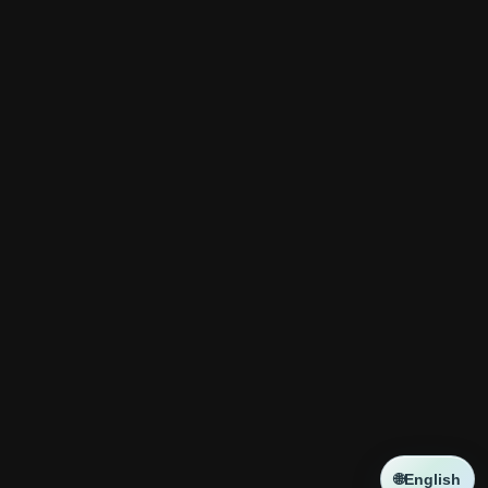
🌐
English