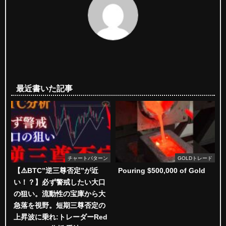
最近書いた記事
チャートパターン
GOLDトレード
【⚠️BTC”逆三尊否定”が近
Pouring $500,000 of Gold
い！？】必ず警戒したい大口
の狙い。流動性の宝庫から大
急落を視野。短期三尊否定の
上昇波に乗れ:トレーダーRed