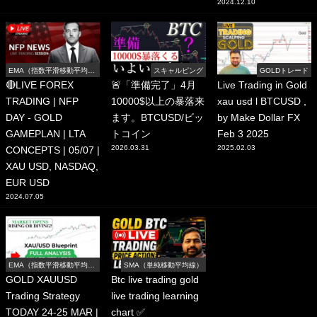
2024.12.10
EMA（指数平滑移動平均
スキャルピング
GOLDトレード
線）
🔴LIVE FOREX
🚨「準備完了」4月
Live Trading in Gold
TRADING | NFP
10000$以上の暴落来
xau usd l BTCUSD ,
DAY - GOLD
ます。BTCUSD/ビッ
by Make Dollar FX
GAMEPLAN | LTA
トコイン
Feb 3 2025
2026.03.31
2025.02.03
CONCEPTS | 05/07 |
XAU USD, NASDAQ,
EUR USD
2024.07.05
EMA（指数平滑移動平均
SMA（単純移動平均線）
線）
GOLD XAUUSD
Btc live trading gold
Trading Strategy
live trading learning
TODAY 24-25 MAR |
chart ✅