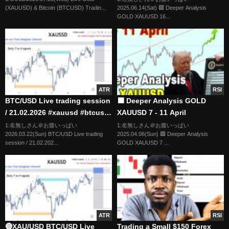
(XAUUSD) & Bitcoin (BTCUSD) Tradin...
2025.06.14(Sat) 🟩 Deeper Analysis
2026
GOLD XAUUSD 16...
ATR
RSI
BTC/USD Live trading session
🟩 Deeper Analysis GOLD
/ 21.02.2026 #xauusd #btcusd
XAUUSD 7 - 11 April
#gold #forex #nfp #cpi
1:名無しさん＠お腹いっぱい
1:名無しさん＠お腹いっぱい
2026.03.22(Sun) BTC/USD Live trading
2025.04.06(Sun) 🟩 Deeper Analysis
#stocks
session / 21.02.202...
GOLD XAUUSD 7 ...
ATR
RSI
🔴XAU/USD BTC/USD Live
Trading a Small $150 Forex