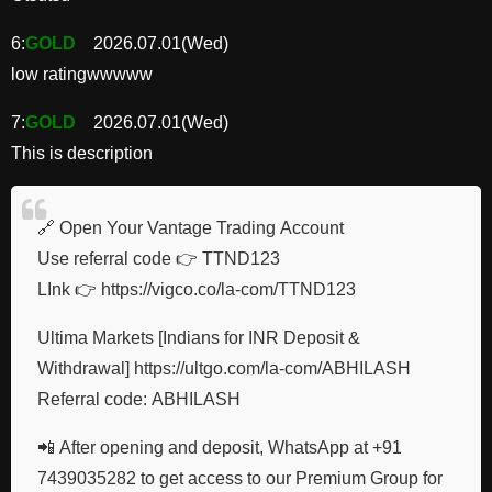
6:
GOLD
2026.07.01(Wed)
low ratingwwwww
7:
GOLD
2026.07.01(Wed)
This is description
🔗 Open Your Vantage Trading Account
Use referral code 👉 TTND123
LInk 👉 https://vigco.co/la-com/TTND123
Ultima Markets [Indians for INR Deposit &
Withdrawal] https://ultgo.com/la-com/ABHILASH
Referral code: ABHILASH
📲 After opening and deposit, WhatsApp at +91
7439035282 to get access to our Premium Group for