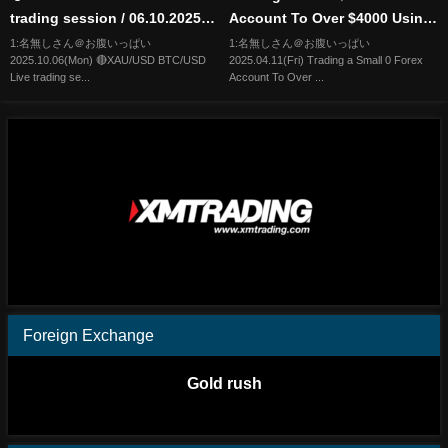
trading session / 06.10.2025
Account To Over $4000 Using
#xauusd #btcusd #gold #forex
Gold (XAUUSD) Only
1:名無しさん＠お腹いっぱい
1:名無しさん＠お腹いっぱい
2025.10.06(Mon) 🔴XAU/USD BTC/USD
2025.04.11(Fri) Trading a Small 0 Forex
#nfp #cpi #stocks
Live trading se...
Account To Over ...
Foreign Exchange
Gold rush