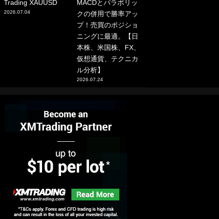
Trading XAUUSD
MACDとパラボリッ
2026.07.04
クの併用で勝率アッ
プ！売買のポジショ
ニングに最適。【日
本株、米国株、FX、
仮想通貨、テクニカ
ル分析】
2026.07.24