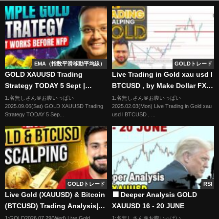
EMA（指数平滑移動平均線）
GOLDトレード
GOLD XAUUSD Trading
Live Trading in Gold xau usd l
Strategy TODAY 5 Sept |
BTCUSD , by Make Dollar FX
XAUUSD Analysis TODAY 5
Feb 3 2025
1:名無しさん＠お腹いっぱい
1:名無しさん＠お腹いっぱい
2025.09.06(Sat) GOLD XAUUSD Trading
2025.02.03(Mon) Live Trading in Gold xau
Sept | GOLD Forecast TODAY
Strategy TODAY 5 Sep...
usd l BTCUSD , ...
GOLDトレード
RSI
Live Gold (XAUUSD) & Bitcoin
🟩 Deeper Analysis GOLD
(BTCUSD) Trading Analysis|
XAUUSD 16 - 20 JUNE
Newyork Session|29 JULY
1:GOLD2026.07.29(Wed) Live Gold
1:名無しさん＠お腹いっぱい