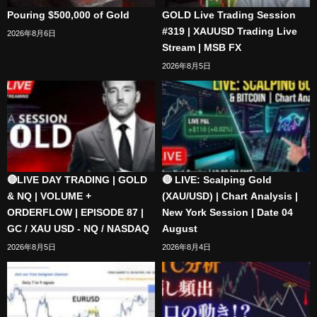
Pouring $500,000 of Gold
GOLD Live Trading Session
#319 | XAUUSD Trading Live
2026年8月6日
Stream | MSB FX
2026年8月5日
🔴LIVE DAY TRADING | GOLD
🔴 LIVE: Scalping Gold
& NQ | VOLUME +
(XAU/USD) | Chart Analysis |
ORDERFLOW | EPISODE 87 |
New York Session | Date 04
GC / XAU USD - NQ / NASDAQ
August
2026年8月5日
2026年8月4日