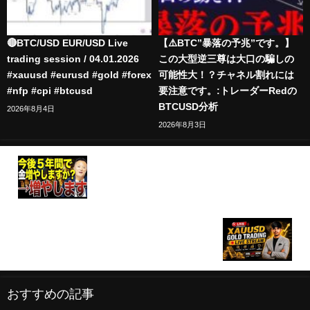
🔴BTC/USD EUR/USD Live
【⚠️BTC”暴落の予兆”です。】
trading session / 04.01.2026
この大型逆三尊は大口の騙しの
#xauusd #eurusd #gold #forex
可能性大！？チャネル割れには
#nfp #cpi #btcusd
要注意です。:トレーダーRedの
BTCUSD分析
2026年8月4日
2026年8月3日
【ゴールド最新動向】中央銀行が買い続ける理由
と、個人投資家が知るべき今後5年の見通し
🔴 LIVE GOLD TRADING /XAUUSD LIVE / BTCUSD
LIVE
おすすめの記事