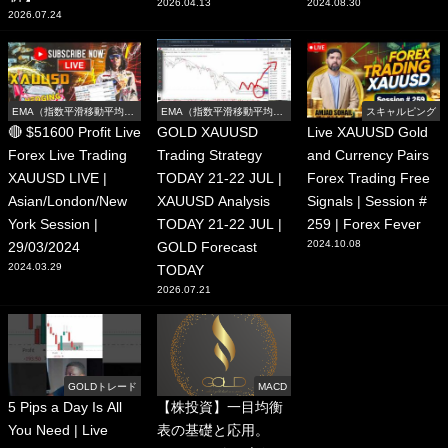
2026.04.13
2024.08.30
2026.07.24
EMA（指数平滑移動平均
EMA（指数平滑移動平均
スキャルピング
線）
線）
🔴 $51600 Profit Live
GOLD XAUUSD
Live XAUUSD Gold
Forex Live Trading
Trading Strategy
and Currency Pairs
XAUUSD LIVE |
TODAY 21-22 JUL |
Forex Trading Free
Asian/London/New
XAUUSD Analysis
Signals | Session #
York Session |
TODAY 21-22 JUL |
259 | Forex Fever
2024.10.08
29/03/2024
GOLD Forecast
2024.03.29
TODAY
2026.07.21
GOLDトレード
MACD
5 Pips a Day Is All
【株投資】一目均衡
You Need | Live
表の基礎と応用。