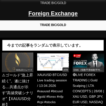
TRADE BIC/GOLD
Foreign Exchange
TRADE BIC/GOLD
今までの記事をランダムで表示しています。
GOLDトレード
ATR
EMA（指数平滑移動平均
線）
⚠️ゴールド“急上昇
XAU/USD BTC/USD
🔴LIVE FOREX
Live trading session
TRADING | Gold
続く”。遂に抜け
/ 13.04.2026
Scalping | LTA
る…共通点が示
#xauusd #btcusd
CONCEPTS | 28/08 |
す“高値突破シナリ
#gold #forex #nfp
XAU USD, GBP JPY,
オ”【XAUUSD分
#cpi #stocks
EUR USD, NASDAQ
析】