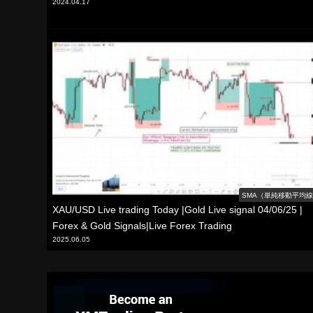
2024.04.17
SMA（単純移動平均
XAU/USD Live trading Today |Gold Live signal 04/06/25 |
Forex & Gold Signals|Live Forex Trading
2025.06.05