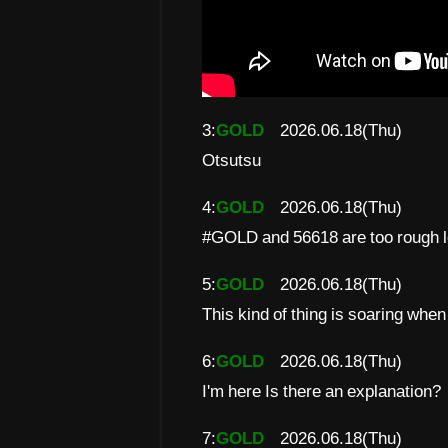
3:
GOLD
2026.06.18(Thu)
Otsutsu
4:
GOLD
2026.06.18(Thu)
#GOLD and 56618 are too rough l
5:
GOLD
2026.06.18(Thu)
This kind of thing is soaring when
6:
GOLD
2026.06.18(Thu)
I'm here Is there an explanation?
7:
GOLD
2026.06.18(Thu)