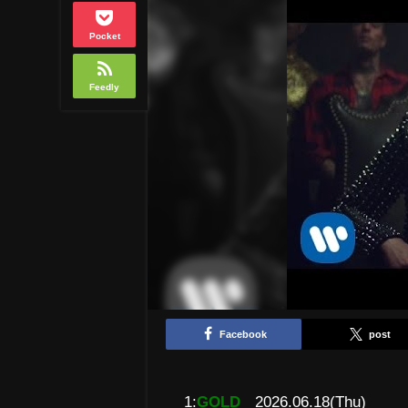
Pocket
Feedly
Facebook
post
1:
GOLD
2026.06.18(Thu)