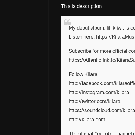
This is description
My debut album, lill kiiwi, is o
Listen here: https://KiiaraMusic
Subscribe for more official co
https://Atlantic.lnk.to/KiiaraS
Follow Kiiara
http://facebook.com/kiiaraoffi
http://instagram.com/kiiara
http://twitter.com/kiiara
https://soundcloud.com/kiiara
http://kiiara.com
The official YouTube channel of