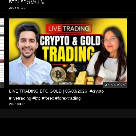
BTCUSD分析/手法
2026.07.30
線）
スキャルピング
LIVE TRADING BTC GOLD | 05/03/2026 |#crypto
#livetrading #btc #forex #forextrading
2026.03.05