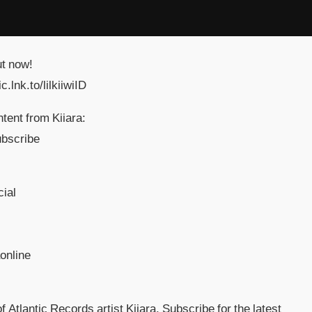
ut now!
.lnk.to/lilkiiwiID
ntent from Kiiara:
ubscribe
cial
online
 Atlantic Records artist Kiiara. Subscribe for the latest