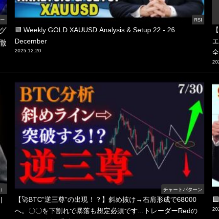
ロー
RSI
ング
🟩 Weekly GOLD XAUUSD Analysis & Setup 22 - 26
【
December
エ
徹
2025.12.20
全
20
線）
チャートパターン
|
【🚀BTC”逆三尊”の出現！？】斜め抜け→右肩形成で68000

20
へ。〇〇を下割れで暴落も想定必須です...トレーダーRedの