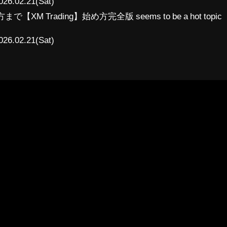
026.02.21(Sat)
 Trading】始め方完全版 seems to be a hot topic
026.02.21(Sat)