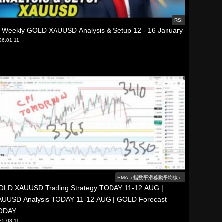
RSI
 Weekly GOLD XAUUSD Analysis & Setup 12 - 16 January
26.01.11
EMA（指数平滑移動平均線）
OLD XAUUSD Trading Strategy TODAY 11-12 AUG |
AUUSD Analysis TODAY 11-12 AUG | GOLD Forecast
ODAY
25.08.11