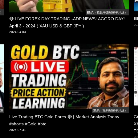
線）
EMA（指数平滑移動平均線）
🔴 LIVE FOREX DAY TRADING -ADP NEWS! AGGRO DAY!
🟩
20
April 3 - 2024 ( XAU USD & GBP JPY )
2024.04.03
SI
SMA（単純移動平均線）
Live Trading BTC Gold Forex 🔴 | Market Analysis Today
G
#shorts #Gold #btc
X
2026.07.31
T
20