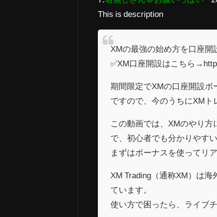
This is description
XMの最強の始め方を口座開
✅XM口座開設はこちら→https://cr
期間限定でXMの口座開設ボ
ですので、今のうちにXMト
この動画では、XMのやり方
で、初心者でも分かりやす
まずはボーナスを使ってリ
XM Trading（通称XM
ています。
使い方で困ったら、ライブ