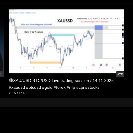
線）
ATR
🔴XAU/USD BTC/USD Live trading session / 14.11.2025
#xauusd #btcusd #gold #forex #nfp #cpi #stocks
2025.11.14