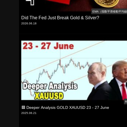
EMA（指数平滑移動平均
Did The Fed Just Break Gold & Silver?
2026.06.18
R
🟩 Deeper Analysis GOLD XAUUSD 23 - 27 June
2025.06.21