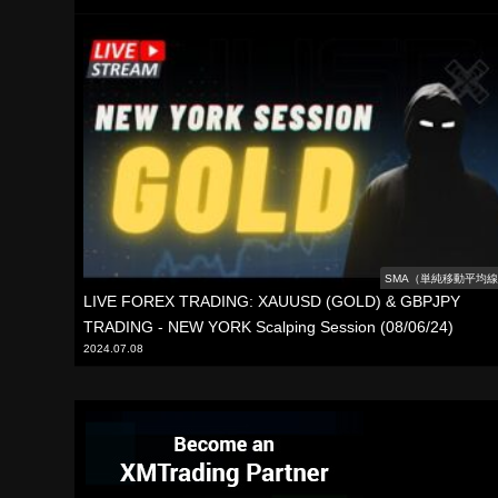
SMA（単純移動平均
LIVE FOREX TRADING: XAUUSD (GOLD) & GBPJPY
TRADING - NEW YORK Scalping Session (08/06/24)
2024.07.08