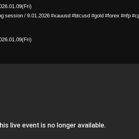
026.01.09(Fri)
session / 9.01.2026 #xauusd #btcusd #gold #forex #nfp #c
026.01.09(Fri)