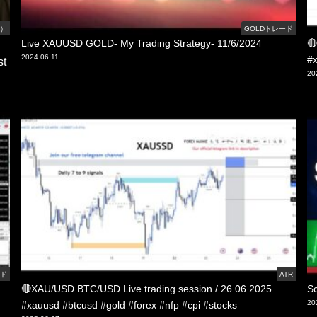
線）
GOLDトレード
Live XAUUSD GOLD- My Trading Strategy- 11/6/2024
🔴
2024.06.11
#x
st
20
ード
ATR
🔴XAU/USD BTC/USD Live trading session / 26.06.2025
Sc
20
#xauusd #btcusd #gold #forex #nfp #cpi #stocks