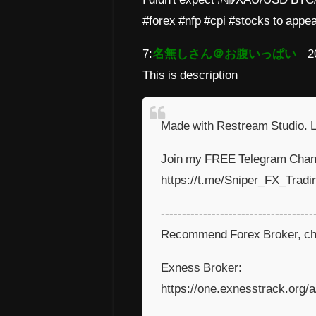
#forex #nfp #cpi #stocks to app
7:
名無しさん＠お腹いっぱい
2
This is description
Made with Restream Studio. Li
Join my FREE Telegram Chan
https://t.me/Sniper_FX_Tradi
------------------------------------
Recommend Forex Broker, ch
Exness Broker:
https://one.exnesstrack.org/