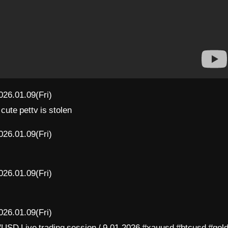
026.01.09(Fri)
 cute pettv is stolen
026.01.09(Fri)
026.01.09(Fri)
026.01.09(Fri)
USD Live trading session / 9.01.2026 #xauusd #btcusd #gol