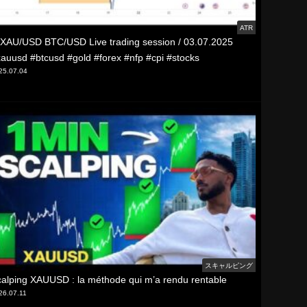
ATR
XAU/USD BTC/USD Live trading session / 03.07.2025
auusd #btcusd #gold #forex #nfp #cpi #stocks
25.07.04
スキャルピング
alping XAUUSD : la méthode qui m’a rendu rentable
26.07.11