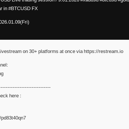
ear in #BTCUSD FX
026.01.09(Fri)
vestream on 30+ platforms at once via https://restream.io
nel:
ng
------------------------------
eck here :
a/pd83t40qn7