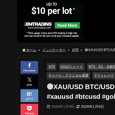
ホーム
インジケーター
ATR
ATR
GOLDトレード
MT5・EA・自動
Facebook
チャート・テクニカル基礎
デイトレード
post
🔴XAU/USD BTC/USD Li
#xauusd #btcusd #gol
はてブ
2026年1月9日
2026年1月9日
Pocket