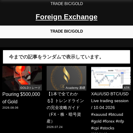
TRADE BIC/GOLD
Foreign Exchange
TRADE BIC/GOLD
今までの記事をランダムで表示しています。
GOLDトレード
Academy 基礎
ATR
Pouring $500,000
【1本で全てわか
XAU/USD BTC/USD
る】トレンドライン
Live trading session
of Gold
の完全攻略ガイド
/ 10.04.2026
2026.08.06
（FX・株・暗号資
#xauusd #btcusd
産）
#gold #forex #nfp
2026.07.24
#cpi #stocks