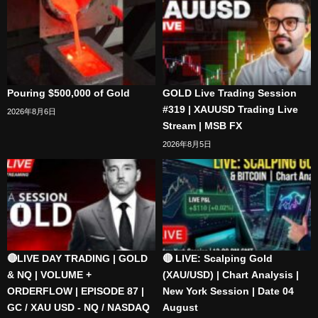
Pouring $500,000 of Gold
GOLD Live Trading Session
#319 | XAUUSD Trading Live
2026年8月6日
Stream | MSB FX
2026年8月5日
🔴LIVE DAY TRADING | GOLD
🔴 LIVE: Scalping Gold
& NQ | VOLUME +
(XAU/USD) | Chart Analysis |
ORDERFLOW | EPISODE 87 |
New York Session | Date 04
GC / XAU USD - NQ / NASDAQ
August