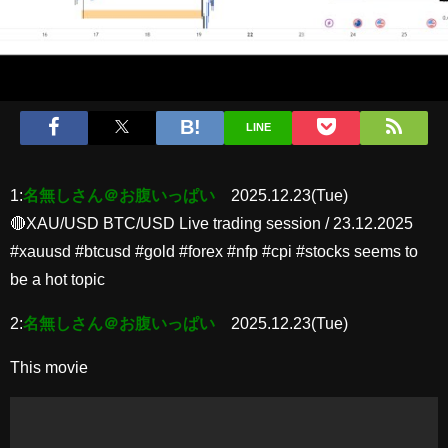
LINE
1:
名無しさん＠お腹いっぱい
2025.12.23(Tue)
🔴XAU/USD BTC/USD Live trading session / 23.12.2025
#xauusd #btcusd #gold #forex #nfp #cpi #stocks seems to
be a hot topic
2:
名無しさん＠お腹いっぱい
2025.12.23(Tue)
This movie