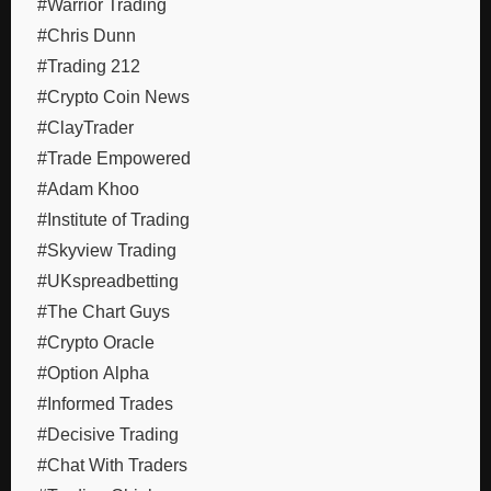
#Warrior Trading
#Chris Dunn
#Trading 212
#Crypto Coin News
#ClayTrader
#Trade Empowered
#Adam Khoo
#Institute of Trading
#Skyview Trading
#UKspreadbetting
#The Chart Guys
#Crypto Oracle
#Option Alpha
#Informed Trades
#Decisive Trading
#Chat With Traders