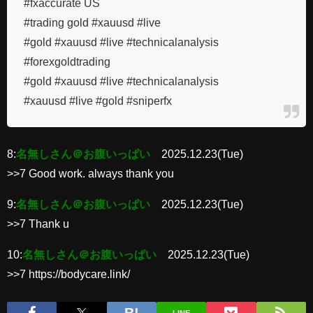
#fxaccurate US
#trading gold #xauusd #live
#gold #xauusd #live #technicalanalysis
#forexgoldtrading
#gold #xauusd #live #technicalanalysis
#xauusd #live #gold #sniperfx
8:
名無しさん＠お腹いっぱい
2025.12.23(Tue)
>>7 Good work. always thank you
9:
名無しさん＠お腹いっぱい
2025.12.23(Tue)
>>7 Thank u
10:
名無しさん＠お腹いっぱい
2025.12.23(Tue)
>>7 https://bodycare.link/