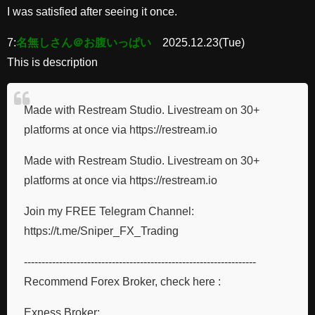
I was satisfied after seeing it once.
7:
名無しさん＠お腹いっぱい
2025.12.23(Tue)
This is description
Made with Restream Studio. Livestream on 30+
platforms at once via https://restream.io
Made with Restream Studio. Livestream on 30+
platforms at once via https://restream.io
Join my FREE Telegram Channel:
https://t.me/Sniper_FX_Trading
------------------------------------------------------------------
Recommend Forex Broker, check here :
Exness Broker: