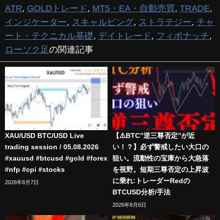
ATR
,
GOLDトレード
,
MT5・EA・自動売買
,
TRADE
,
インジケーター
,
スキャルピング
,
ストラテジー
,
チャ
ート・テクニカル基礎
,
デイトレード
,
フィボナッチ
,
ローソク足
の関連記事
XAU/USD BTC/USD Live
【⚠️BTC”逆三尊否定”が近
trading session / 05.08.2026
い！？】必ず警戒したい大口の
#xauusd #btcusd #gold #forex
狙い。流動性の宝庫から大急落
#nfp #cpi #stocks
を視野。短期三尊否定の上昇波
に乗れ:トレーダーRedの
2026年8月7日
BTCUSD分析/手法
2026年8月6日