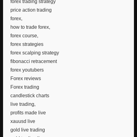
forex trading strategy
price action trading
forex,
how to trade forex,
forex course,
forex strategies
forex scalping strategy
fibonacci retracement
forex youtubers
Forex reviews
Forex trading
candlestick charts
live trading,
profits made live
xauusd live
gold live trading