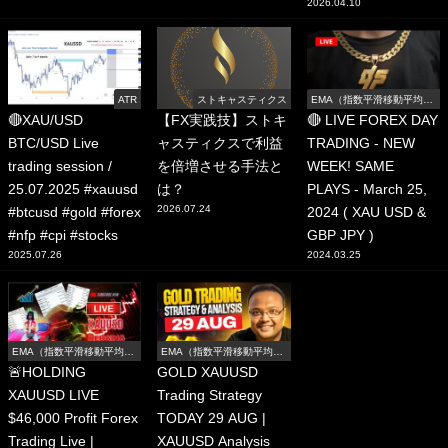
2026.04.10
ATR
ストキャスティクス
EMA（指数平滑移動平均
線）
🔴XAU/USD
【FX実践技】ストキ
🔴 LIVE FOREX DAY
BTC/USD Live
ャスティクスで利益
TRADING - NEW
trading session /
を倍増させる手法と
WEEK! SAME
25.07.2025 #xauusd
は？
PLAYS - March 25,
2026.07.24
#btcusd #gold #forex
2024 ( XAU USD &
#nfp #cpi #stocks
GBP JPY )
2025.07.26
2024.03.25
EMA（指数平滑移動平均
EMA（指数平滑移動平均
線）
線）
🚨HOLDING
GOLD XAUUSD
XAUUSD LIVE
Trading Strategy
$46,000 Profit Forex
TODAY 29 AUG |
Trading Live |
XAUUSD Analysis