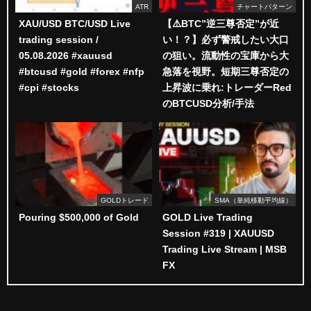
ATR
チャートパターン
XAU/USD BTC/USD Live
【⚠️BTC”逆三尊否定”が近
trading session /
い！？】必ず警戒したい大口
05.08.2026 #xauusd
の狙い。流動性の宝庫から大
#btcusd #gold #forex #nfp
急落を視野。短期三尊否定の
#cpi #stocks
上昇波に乗れ:トレーダーRed
のBTCUSD分析/手法
GOLDトレード
SMA（単純移動平均線）
Pouring $500,000 of Gold
GOLD Live Trading
Session #319 | XAUUSD
Trading Live Stream | MSB
FX