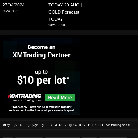
27/04/2024
TODAY 29 AUG |
2024.04.27
GOLD Forecast
TODAY
2025.08.29
ホーム
インジケーター
ATR
🔴XAU/USD BTC/USD Live trading session
/ 23.12.2025 #xauusd #btcusd #gold #forex #nfp #cpi #stocks