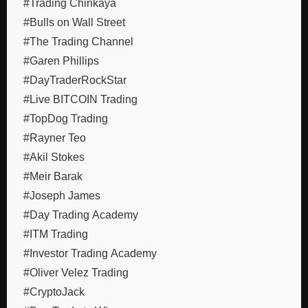
#Trading Chinkaya
#Bulls on Wall Street
#The Trading Channel
#Garen Phillips
#DayTraderRockStar
#Live BITCOIN Trading
#TopDog Trading
#Rayner Teo
#Akil Stokes
#Meir Barak
#Joseph James
#Day Trading Academy
#ITM Trading
#Investor Trading Academy
#Oliver Velez Trading
#CryptoJack