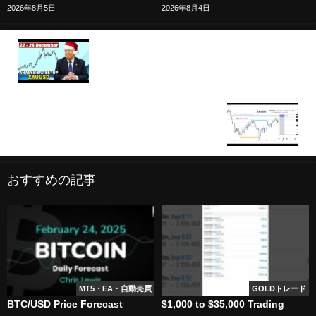
2026年8月5日
2026年8月4日
🟩 Weekly GOLD XAUUSD Analysis & Setup 22 - 26
December
🔴XAU/USD BTC/USD Live trading session /
24.12.2025 #xauusd #btcusd #gold #forex #nfp
#cpi #stocks
おすすめの記事
MT5・EA・自動売買
GOLDトレード
BTC/USD Price Forecast
$1,000 to $35,000 Trading