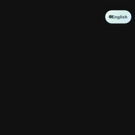
🌐
English
NEWS
新しい記事はありません
コラボ
新しい記事はありません
神殿攻略
ATR
チャートパターン
GOLDトレード
XAU/USD BTC/USD
【⚠️BTC”逆三尊否
Pouring $500,000 of
定”が近い！？】必ず
Gold
Live trading session /
2026.08.06
警戒したい大口の狙
05.08.2026 #xauusd
い。流動性の宝庫から