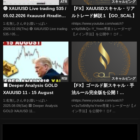
ATR
スキャルピング
🔴 XAU/USD Live trading 535 /
【FX】XAUUSDスキャル・リア
05.02.2026 #xauusd #trading
ルトレード解説１【GO_SCAL】
#crypto #updownfx #nfp
1:名無しさん＠お腹いっぱい
nhttps://www.youtube.com/watch?
2026.02.05(Thu) 🔴 XAU/USD Live trading
v=Xp5MkQc-Y_Ynnn専業トレーダーが
#forex #gold #cpi
535 / 05....
【メイン手法】を公開中！ □Ｆ...
RSI
スキャルピング
🟩 Deeper Analysis GOLD
【FX】ゴールド新スキャル・手
XAUUSD 11 - 15 August
法ルール完全版を公開！
【GO_SCAL】
1:名無しさん＠お腹いっぱい
nhttps://www.youtube.com/watch?
2025.08.09(Sat) 🟩 Deeper Analysis
v=1uTo6hByhsYnnn専業トレーダーが【メ
GOLD XAUUSD 11...
イン手法】を公開中！ □Ｆ...