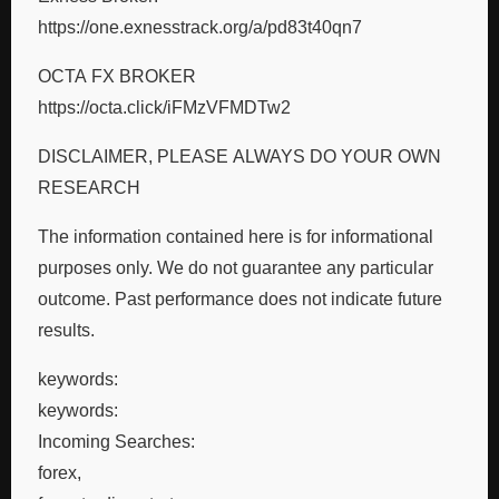
https://one.exnesstrack.org/a/pd83t40qn7
OCTA FX BROKER
https://octa.click/iFMzVFMDTw2
DISCLAIMER, PLEASE ALWAYS DO YOUR OWN
RESEARCH
The information contained here is for informational
purposes only. We do not guarantee any particular
outcome. Past performance does not indicate future
results.
keywords:
keywords:
Incoming Searches:
forex,