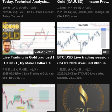
Today, Technical Analysis
Gold (XAUUSD) – Insane Profit
(February 24): Bitcoin
Breakdown #forex #xauusd
1:名無しさん＠お腹いっぱい
1:名無しさん＠お腹いっぱい
2025.02.25(Tue) BTC/USD Price Forecast
2025.09.14(Sun) ,000 to ,000 Trading Gold
Cointinues to Do Nothing
#live #trading
Today, Technical ...
(XAUUSD) – Ins...
GOLDトレード
ATR
Live Trading in Gold xau usd l
BTC/USD Live trading session
BTCUSD , by Make Dollar FX
/ 24.01.2026 #xauusd #btcusd
Feb 3 2025
#gold #forex #nfp #cpi
1:名無しさん＠お腹いっぱい
1:名無しさん＠お腹いっぱい
2025.02.03(Mon) Live Trading in Gold xau
2026.01.24(Sat) BTC/USD Live trading
#stocks
usd l BTCUSD , ...
session / 24.01.202...