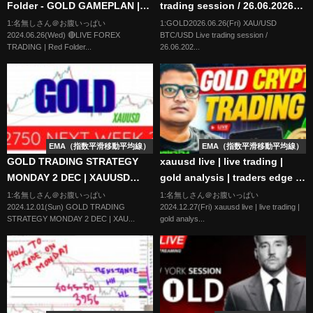
Folder - GOLD GAMEPLAN |
trading session / 26.06.2026
LTA CONCEPTS | 26/06 | XAU
#xauusd #btcusd #gold #forex
1:名無しさん＠お腹いっぱい
1:GOLD2026.06.26(Fri) XAU/USD
2024.06.26(Wed) 🔴LIVE FOREX
BTC/USD Live trading session /
USD, NASDAQ, EUR USD
#nfp #cpi #stocks
TRADING | Red Folder...
26.06.202...
EMA（指数平滑移動平均線）
EMA（指数平滑移動平均線）
GOLD TRADING STRATEGY
xauusd live | live trading |
MONDAY 2 DEC | XAUUSD
gold analysis | traders edge |
ANALYSIS MONDAY 2 DEC |
Gold Live #xauusdlive #forex
1:名無しさん＠お腹いっぱい
1:名無しさん＠お腹いっぱい
2024.12.01(Sun) GOLD TRADING
2024.12.27(Fri) xauusd live | live trading |
XAUUSD FORECAST MONDAY
27/12/24
STRATEGY MONDAY 2 DEC | XAU...
gold analys...
2 DEC