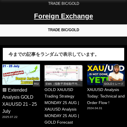
TRADE BIC/GOLD
Foreign Exchange
TRADE BIC/GOLD
今までの記事をランダムで表示しています。
RSI
EMA（指数平滑移動平均
GOLDトレード
線）
🟩 Extended
GOLD XAUUSD
XAUUSD Analysis
Trading Strategy
Today: Technical and
Analysis GOLD
MONDAY 25 AUG |
Order Flow !
XAUUSD 21 - 25
2024.04.01
XAUUSD Analysis
July
MONDAY 25 AUG |
2025.07.22
GOLD Forecast