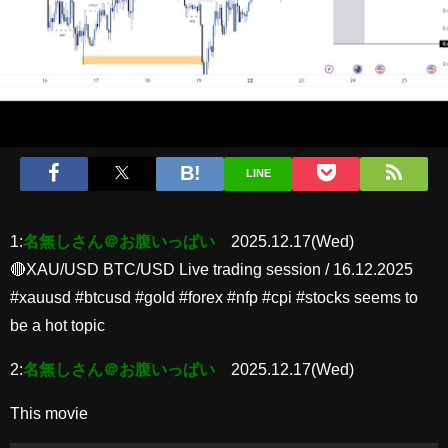
LINE
1:
名無しさん＠お腹いっぱい
2025.12.17(Wed)
🔴XAU/USD BTC/USD Live trading session / 16.12.2025
#xauusd #btcusd #gold #forex #nfp #cpi #stocks seems to
be a hot topic
2:
名無しさん＠お腹いっぱい
2025.12.17(Wed)
This movie