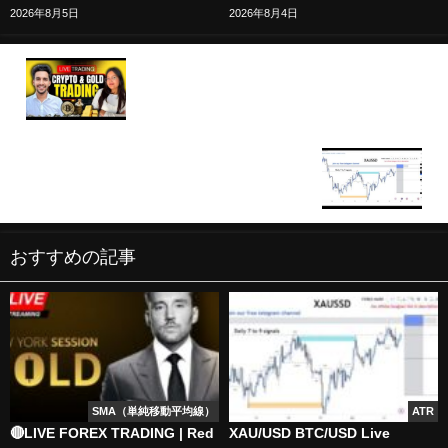
2026年8月5日
2026年8月4日
LIVE TRADING BTC GOLD | 16/12/2025 |#crypto
#livetrading #btc #forex #forextrading
🔴XAU/USD BTC/USD Live trading session /
17.12.2025 #xauusd #btcusd #gold #forex #nfp
#cpi #stocks
おすすめの記事
SMA（単純移動平均線）
ATR
🔴LIVE FOREX TRADING | Red
XAU/USD BTC/USD Live