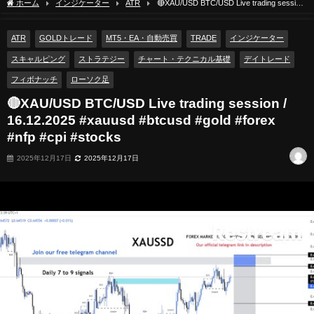
ホーム
インジケーター
ATR
🔴XAU/USD BTC/USD Live trading session
/ 16.12.2025 #xauusd #btcusd #gold #forex #nfp #cpi #stocks
ATR
GOLDトレード
MT5・EA・自動売買
TRADE
インジケーター
スキャルピング
ストラテジー
チャート・テクニカル基礎
デイトレード
フィボナッチ
ローソク足
🔴XAU/USD BTC/USD Live trading session /
16.12.2025 #xauusd #btcusd #gold #forex
#nfp #cpi #stocks
2025年12月17日
2025年12月17日