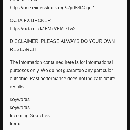
https://one.exnesstrack.org/a/pd83t40qn7
OCTA FX BROKER
https://octa.click/iFMzVFMDTw2
DISCLAIMER, PLEASE ALWAYS DO YOUR OWN
RESEARCH
The information contained here is for informational
purposes only. We do not guarantee any particular
outcome. Past performance does not indicate future
results.
keywords:
keywords:
Incoming Searches:
forex,