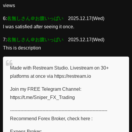
views
6:
名無しさん＠お腹いっぱい
2025.12.17(Wed)
I was satisfied after seeing it once.
7:
名無しさん＠お腹いっぱい
2025.12.17(Wed)
This is description
Made with Restream Studio. Livestream on 30+
platforms at once via https://restream.io
Join my FREE Telegram Channel:
https://t.me/Sniper_FX_Trading
------------------------------------------------------------------
Recommend Forex Broker, check here :
Exness Broker: