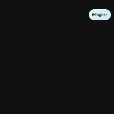
🌐
English
NEWS
新しい記事はありません
コラボ
新しい記事はありません
神殿攻略
ATR
チャートパターン
GOLDトレード
XAU/USD BTC/USD
【⚠️BTC”逆三尊否
Pouring $500,000 of
定”が近い！？】必ず
Gold
Live trading session /
2026.08.06
警戒したい大口の狙
05.08.2026 #xauusd
い。流動性の宝庫から