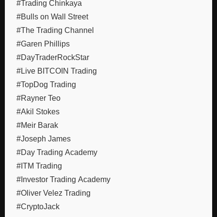
#Trading Chinkaya
#Bulls on Wall Street
#The Trading Channel
#Garen Phillips
#DayTraderRockStar
#Live BITCOIN Trading
#TopDog Trading
#Rayner Teo
#Akil Stokes
#Meir Barak
#Joseph James
#Day Trading Academy
#ITM Trading
#Investor Trading Academy
#Oliver Velez Trading
#CryptoJack