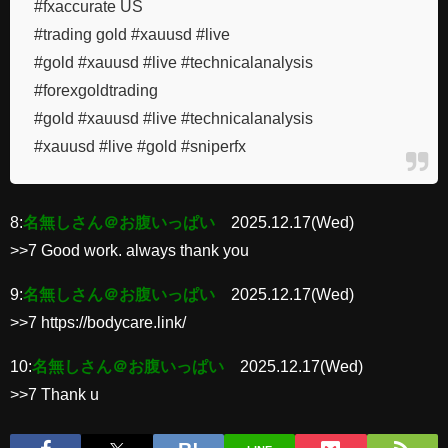
#fxaccurate US
#trading gold #xauusd #live
#gold #xauusd #live #technicalanalysis
#forexgoldtrading
#gold #xauusd #live #technicalanalysis
#xauusd #live #gold #sniperfx
8:
名無しさん＠お腹いっぱい
2025.12.17(Wed)
>>7 Good work. always thank you
9:
名無しさん＠お腹いっぱい
2025.12.17(Wed)
>>7 https://bodycare.link/
10:
名無しさん＠お腹いっぱい
2025.12.17(Wed)
>>7 Thank u