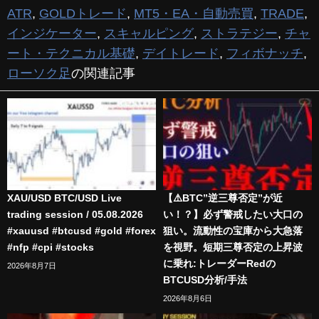
ATR
,
GOLDトレード
,
MT5・EA・自動売買
,
TRADE
,
インジケーター
,
スキャルピング
,
ストラテジー
,
チャ
ート・テクニカル基礎
,
デイトレード
,
フィボナッチ
,
ローソク足
の関連記事
XAU/USD BTC/USD Live
【⚠️BTC”逆三尊否定”が近
trading session / 05.08.2026
い！？】必ず警戒したい大口の
#xauusd #btcusd #gold #forex
狙い。流動性の宝庫から大急落
#nfp #cpi #stocks
を視野。短期三尊否定の上昇波
に乗れ:トレーダーRedの
2026年8月7日
BTCUSD分析/手法
2026年8月6日