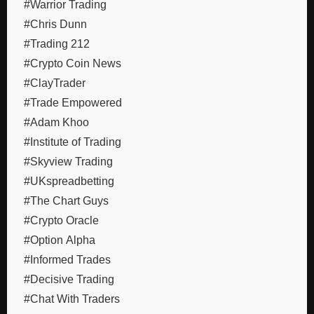
#Warrior Trading
#Chris Dunn
#Trading 212
#Crypto Coin News
#ClayTrader
#Trade Empowered
#Adam Khoo
#Institute of Trading
#Skyview Trading
#UKspreadbetting
#The Chart Guys
#Crypto Oracle
#Option Alpha
#Informed Trades
#Decisive Trading
#Chat With Traders