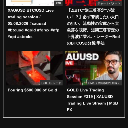
ATR
チャートパターン
XAU/USD BTC/USD Live
【⚠️BTC”逆三尊否定”が近
trading session /
い！？】必ず警戒したい大口
05.08.2026 #xauusd
の狙い。流動性の宝庫から大
#btcusd #gold #forex #nfp
急落を視野。短期三尊否定の
#cpi #stocks
上昇波に乗れ:トレーダーRed
のBTCUSD分析/手法
GOLDトレード
SMA（単純移動平均線）
Pouring $500,000 of Gold
GOLD Live Trading
Session #319 | XAUUSD
Trading Live Stream | MSB
FX