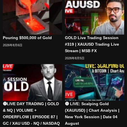
Pouring $500,000 of Gold
GOLD Live Trading Session
#319 | XAUUSD Trading Live
2026年8月6日
Stream | MSB FX
2026年8月5日
🔴LIVE DAY TRADING | GOLD
🔴 LIVE: Scalping Gold
& NQ | VOLUME +
(XAU/USD) | Chart Analysis |
ORDERFLOW | EPISODE 87 |
New York Session | Date 04
GC / XAU USD - NQ / NASDAQ
August