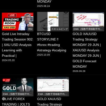
MONDAY
2025.08.24
RSI
スキャルピング
EMA（指数平滑移動平均
線）
Gold Live Intraday
BTCUSD
GOLD XAUUSD
Trading Session 902
STORYLINE ‼️
Trading Strategy
| XAU USD Analysis
#forex #trading
MONDAY 29 JUN |
Learning with
#strategy #scalping
XAUUSD Analysis
2025.10.05
Practical |
MONDAY 29 JUN |
2024.05.20
GOLD Forecast
MONDAY
2026.06.28
EMA（指数平滑移動平均
EMA（指数平滑移動平均
線）
線）
🔴LIVE FOREX
GOLD XAUUSD
TRADING | JOLTS
Trading Strategy