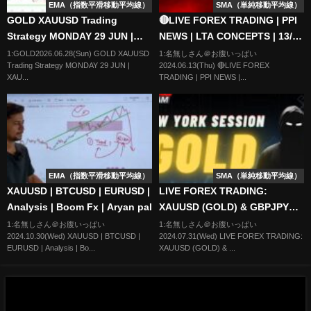
EMA（指数平滑移動平均線）
SMA（単純移動平均線）
GOLD XAUUSD Trading
🔴LIVE FOREX TRADING | PPI
Strategy MONDAY 29 JUN |
NEWS | LTA CONCEPTS | 13/06
XAUUSD Analysis MONDAY 29
| XAU USD, NASDAQ, EUR USD
1:GOLD2026.06.28(Sun) GOLD XAUUSD
1:名無しさん＠お腹いっぱい
Trading Strategy MONDAY 29 JUN |
2024.06.13(Thu) 🔴LIVE FOREX
JUN | GOLD Forecast
XAU...
TRADING | PPI NEWS |...
MONDAY
EMA（指数平滑移動平均線）
SMA（単純移動平均線）
XAUUSD | BTCUSD | EURUSD |
LIVE FOREX TRADING:
Analysis | Boom Fx | Aryan pal
XAUUSD (GOLD) & GBPJPY
TRADING - NEW YORK
1:名無しさん＠お腹いっぱい
1:名無しさん＠お腹いっぱい
2024.10.30(Wed) XAUUSD | BTCUSD |
2024.07.31(Wed) LIVE FOREX TRADING:
Scalping Session (31/07/24)
EURUSD | Analysis | Bo...
XAUUSD (GOLD) & ...