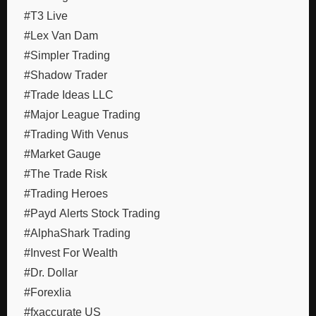
#T3 Live
#Lex Van Dam
#Simpler Trading
#Shadow Trader
#Trade Ideas LLC
#Major League Trading
#Trading With Venus
#Market Gauge
#The Trade Risk
#Trading Heroes
#Payd Alerts Stock Trading
#AlphaShark Trading
#Invest For Wealth
#Dr. Dollar
#Forexlia
#fxaccurate US