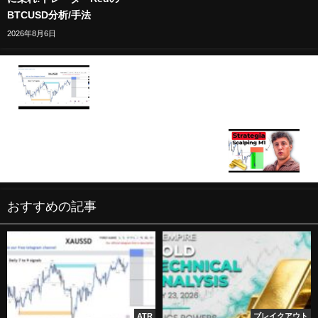
BTCUSD分析/手法
2026年8月6日
🔴XAU/USD BTC/USD Live trading session /
30.10.2025 #xauusd #btcusd #gold #forex #nfp
#cpi #stocks
BACKTEST M1 SCALPING SU XAUUSD |
STRATEGIA COMPLETA!
おすすめの記事
ATR
ブレイクアウト