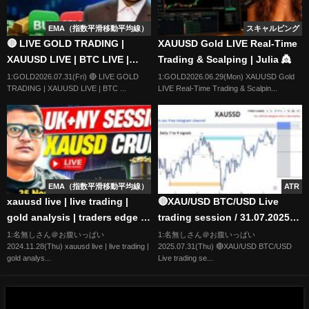
EMA（指数平滑移動平均線）
スキャルピング
🔴 LIVE GOLD TRADING |
XAUUSD Gold LIVE Real-Time
XAUUSD LIVE | BTC LIVE |
Trading & Scalping | Julia 👸
FOREX LIVE 🚀 | BULLISH
1:GOLD2026.07.31(Fri) 🔴 LIVE GOLD
1:GOLD2026.06.29(Mon) XAUUSD Gold
TRADING | XAUUSD LIVE | BTC ...
LIVE Real-Time Trading & Scalpin...
BULL MASTER
EMA（指数平滑移動平均線）
ATR
xauusd live | live trading |
🔴XAU/USD BTC/USD Live
gold analysis | traders edge |
trading session / 31.07.2025
Gold Live #xauusdlive #forex
#xauusd #btcusd #gold #forex
1:名無しさん＠お腹いっぱい
1:名無しさん＠お腹いっぱい
2024.11.28(Thu) xauusd live | live trading |
2025.07.31(Thu) 🔴XAU/USD BTC/USD
28/11/24
#nfp #cpi #stocks
gold analys...
Live trading se...