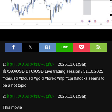
LINE
1:
名無しさん＠お腹いっぱい
2025.11.01(Sat)
🔴XAU/USD BTC/USD Live trading session / 31.10.2025
#xauusd #btcusd #gold #forex #nfp #cpi #stocks seems to
be a hot topic
2:
名無しさん＠お腹いっぱい
2025.11.01(Sat)
This movie