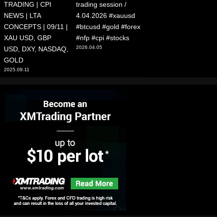
TRADING | CPI
trading session /
NEWS | LTA
4.04.2026 #xauusd
CONCEPTS | 09/11 |
#btcusd #gold #forex
XAU USD, GBP
#nfp #cpi #stocks
2026.04.05
USD, DXY, NASDAQ,
GOLD
2025.09.11