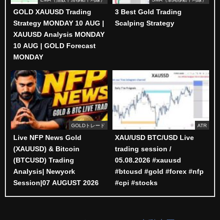
GOLD XAUUSD Trading
3 Best Gold Trading
Strategy MONDAY 10 AUG |
Scalping Strategy
XAUUSD Analysis MONDAY
10 AUG | GOLD Forecast
MONDAY
GOLDトレード
ATR
Live NFP News Gold
XAU/USD BTC/USD Live
(XAUUSD) & Bitcoin
trading session /
(BTCUSD) Trading
05.08.2026 #xauusd
Analysis| Newyork
#btcusd #gold #forex #nfp
Session|07 AUGUST 2026
#cpi #stocks