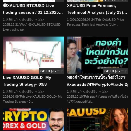
🔴XAU/USD BTC/USD Live
XAU/USD Price Forecast,
trading session / 31.12.2025
Technical Analysis (July 23):
#xauusd #btcusd #gold #forex
Gold Pulls Back to Key Levels
1:名無しさん＠お腹いっぱい
1:GOLD2026.07.24(Fri) XAU/USD Price
2025.12.31(Wed) 🔴XAU/USD BTC/USD
Forecast, Technical Analysis (July...
#nfp #cpi #stocks
Live trading se...
GOLDトレード
GOLDトレード
Live XAUUSD GOLD- My
ทองคำโหดมากวันนี้จะวิ่งยังไง??
Trading Strategy- 09/8
#xauusd#เทรด#crypto#trader2p
1:名無しさん＠お腹いっぱい
1:名無しさん＠お腹いっぱい
2024.08.09(Fri) Live XAUUSD GOLD- My
2025.10.10(Fri) ทองคำโหดมากวันนี้จะวิ่งยัง
Trading Strategy- 0...
ไง??#xauusd#เท...