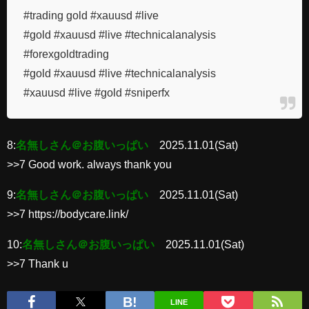
#trading gold #xauusd #live
#gold #xauusd #live #technicalanalysis
#forexgoldtrading
#gold #xauusd #live #technicalanalysis
#xauusd #live #gold #sniperfx
8:
名無しさん＠お腹いっぱい
2025.11.01(Sat)
>>7 Good work. always thank you
9:
名無しさん＠お腹いっぱい
2025.11.01(Sat)
>>7 https://bodycare.link/
10:
名無しさん＠お腹いっぱい
2025.11.01(Sat)
>>7 Thank u
LINE