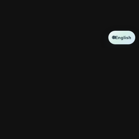
🌐
English
NEWS
新しい記事はありません
コラボ
新しい記事はありません
神殿攻略
EMA（指数平滑移動平均
SMA（単純移動平均線）
GOLDトレード