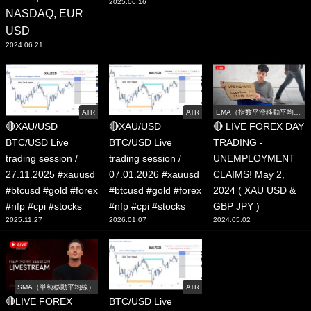
2025.06.16
NASDAQ, EUR
USD
2024.06.21
ATR
ATR
EMA（指数平滑移動平均
線）
🔴XAU/USD
🔴XAU/USD
🔴 LIVE FOREX DAY
BTC/USD Live
BTC/USD Live
TRADING -
trading session /
trading session /
UNEMPLOYMENT
27.11.2025 #xauusd
07.01.2026 #xauusd
CLAIMS! May 2,
#btcusd #gold #forex
#btcusd #gold #forex
2024 ( XAU USD &
#nfp #cpi #stocks
#nfp #cpi #stocks
GBP JPY )
2025.11.27
2026.01.07
2024.05.02
SMA（単純移動平均線）
ATR
🔴LIVE FOREX
BTC/USD Live