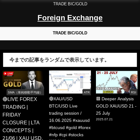
TRADE BIC/GOLD
Foreign Exchange
TRADE BIC/GOLD
今までの記事をランダムで表示しています。
SMA（単純移動平均線）
ATR
RSI
🔴LIVE FOREX
🔴XAU/USD
🟩 Deeper Analysis
BTC/USD Live
GOLD XAUUSD 21 -
TRADING |
trading session /
25 July
FRIDAY
2025.07.21
16.06.2025 #xauusd
CLOSURE | LTA
#btcusd #gold #forex
CONCEPTS |
#nfp #cpi #stocks
21/06 | XAU USD,