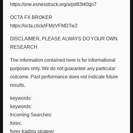
https://one.exnesstrack.org/a/pd83t40qn7
OCTA FX BROKER
https://octa.click/iFMzVFMDTw2
DISCLAIMER, PLEASE ALWAYS DO YOUR OWN
RESEARCH
The information contained here is for informational
purposes only. We do not guarantee any particular
outcome. Past performance does not indicate future
results.
keywords:
keywords:
Incoming Searches:
forex,
forex trading strategy