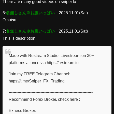
There are many good videos on sniper fx
6:
名無しさん＠お腹いっぱい
2025.11.01(Sat)
Otsutsu
7:
名無しさん＠お腹いっぱい
2025.11.01(Sat)
This is description
Made with Restream Studio. Livestream on 30+
platforms at once via https://restream.io
Join my FREE Telegram Channel:
https://t.me/Sniper_FX_Trading
------------------------------------------------------------------
Recommend Forex Broker, check here :
Exness Broker: