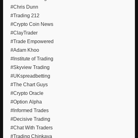
#Chris Dunn
#Trading 212
#Crypto Coin News
#ClayTrader
#Trade Empowered
#Adam Khoo
#Institute of Trading
#Skyview Trading
#UKspreadbetting
#The Chart Guys
#Crypto Oracle
#Option Alpha
#Informed Trades
#Decisive Trading
#Chat With Traders
#Trading Chinkaya