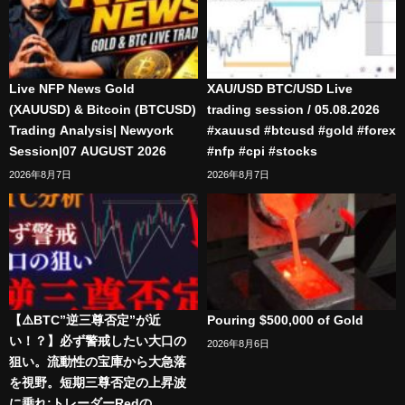
Live NFP News Gold
XAU/USD BTC/USD Live
(XAUUSD) & Bitcoin (BTCUSD)
trading session / 05.08.2026
Trading Analysis| Newyork
#xauusd #btcusd #gold #forex
Session|07 AUGUST 2026
#nfp #cpi #stocks
2026年8月7日
2026年8月7日
【⚠️BTC”逆三尊否定”が近
Pouring $500,000 of Gold
い！？】必ず警戒したい大口の
2026年8月6日
狙い。流動性の宝庫から大急落
を視野。短期三尊否定の上昇波
に乗れ:トレーダーRedの