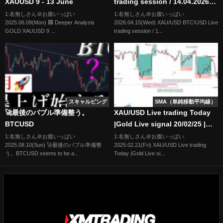
XAUUSD 9 - 13 June
trading session / 14.04.2026
#xauusd #btcusd #gold #forex
1:名無しさん＠お腹いっぱい
1:名無しさん＠お腹いっぱい
2025.06.09(Mon) 🟩 Deeper Analysis
2026.04.15(Wed) XAU/USD BTC/USD Live
#nfp #cpi #stocks
GOLD XAUUSD 9 ...
trading session / 1...
スキャルピング
SMA（単純移動平均線）
🚀最後のバブル準備整う。
XAU/USD Live trading Today
BTCUSD
|Gold Live signal 20/02/25 |
Forex & Gold Signals|Live
1:名無しさん＠お腹いっぱい
1:名無しさん＠お腹いっぱい
2025.08.10(Sun) 🚀最後のバブル準備整
2025.02.21(Fri) XAU/USD Live trading
Forex Trading
う。BTCUSD seems to be a...
Today |Gold Live si...