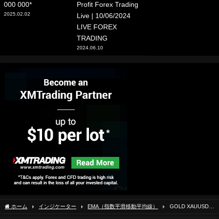
000 000*
Profit Forex Trading
2025.02.02
Live | 10/06/2024
LIVE FOREX
TRADING
2024.06.10
ホーム
インジケーター
EMA（指数平滑移動平均線）
GOLD XAUUSD
Trading Strategy TODAY 28-29 AUG | XAUUSD Analysis TODAY 28-29 AUG | GOLD