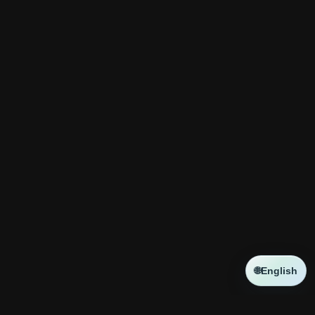
🌐
English
NEWS