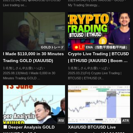
2025.11.04(Tue) 🔴XAU/USD BTC/USD
2025.04.04(Fri) Live XAUUSD - GOLD -
#nfp #cpi #stocks
Live trading se...
My Trading Strategy...
GOLDトレード
EMA（指数平滑移動平均線）
I Made $110,000 in 30 Minutes
Crypto Live Trading | BTCUSD
Trading GOLD (XAUUSD)
| ETHUSD |XAUUSD | Boom Fx
| Aryan pal #cryptolive
1:名無しさん＠お腹いっぱい
1:名無しさん＠お腹いっぱい
2025.08.13(Wed) I Made 0,000 in 30
2025.03.21(Fri) Crypto Live Trading |
Minutes Trading GOLD ...
BTCUSD | ETHUSD |X...
RSI
ATR
🟩 Deeper Analysis GOLD
XAU/USD BTC/USD Live