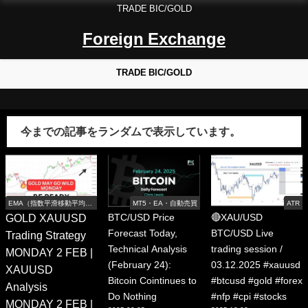
TRADE BIC/GOLD
Foreign Exchange
TRADE BIC/GOLD
今までの記事をランダムで表示しています。
EMA（指数平滑移動平均
MT5・EA・自動売買
ATR
線）
GOLD XAUUSD
BTC/USD Price
🔴XAU/USD
Forecast Today,
BTC/USD Live
Trading Strategy
Technical Analysis
trading session /
MONDAY 2 FEB |
(February 24):
03.12.2025 #xauusd
XAUUSD
Bitcoin Cointinues to
#btcusd #gold #forex
Analysis
Do Nothing
#nfp #cpi #stocks
MONDAY 2 FEB |