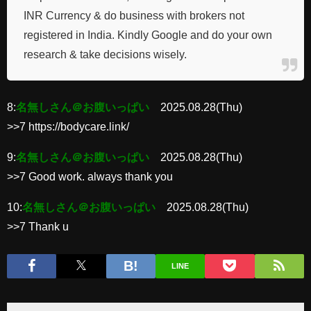
INR Currency & do business with brokers not
registered in India. Kindly Google and do your own
research & take decisions wisely.
8:
名無しさん＠お腹いっぱい
2025.08.28(Thu)
>>7 https://bodycare.link/
9:
名無しさん＠お腹いっぱい
2025.08.28(Thu)
>>7 Good work. always thank you
10:
名無しさん＠お腹いっぱい
2025.08.28(Thu)
>>7 Thank u
LINE