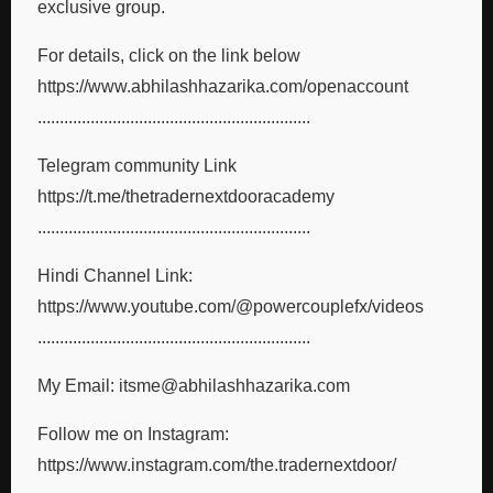
exclusive group.
For details, click on the link below
https://www.abhilashhazarika.com/openaccount
..............................................................
Telegram community Link
https://t.me/thetradernextdooracademy
..............................................................
Hindi Channel Link:
https://www.youtube.com/@powercouplefx/videos
..............................................................
My Email: itsme@abhilashhazarika.com
Follow me on Instagram:
https://www.instagram.com/the.tradernextdoor/