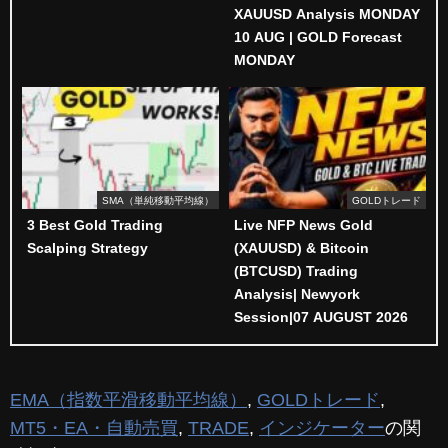
XAUUSD Analysis MONDAY
10 AUG | GOLD Forecast
MONDAY
SMA（単純移動平均線）
GOLDトレード
3 Best Gold Trading
Live NFP News Gold
Scalping Strategy
(XAUUSD) & Bitcoin
(BTCUSD) Trading
Analysis| Newyork
Session|07 AUGUST 2026
EMA（指数平滑移動平均線）
,
GOLDトレード
,
MT5・EA・自動売買
,
TRADE
,
インジケーター
の関