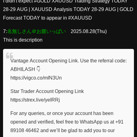
I didn't expect #GOLD XAUUSD Trading Strategy TODAY
28-29 AUG | XAUUSD Analysis TODAY 28-29 AUG | GOLD
Forecast TODAY to appear in #XAUUSD
7:
名無しさん＠お腹いっぱい
2025.08.28(Thu)
This is description
Vantage Account Opening Link. Use the referral code:
ABHILASH 👇
https://vigco.co/mIN3Un
Star Trader Account Opening Link
https://strex.live/yeIRRj
For any queries, or once your account has been
opened and verified, feel free to WhatsApp us at +91
89108 46462 and we’ll be glad to add you to our