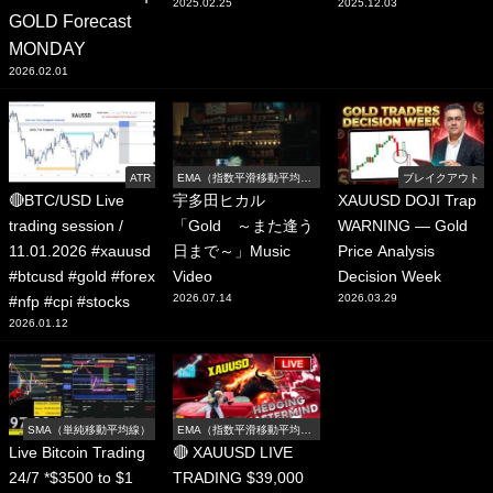
2025.02.25
2025.12.03
GOLD Forecast
MONDAY
2026.02.01
ATR
EMA（指数平滑移動平均
ブレイクアウト
線）
🔴BTC/USD Live
宇多田ヒカル
XAUUSD DOJI Trap
trading session /
「Gold ～また逢う
WARNING — Gold
11.01.2026 #xauusd
日まで～」Music
Price Analysis
#btcusd #gold #forex
Video
Decision Week
2026.07.14
2026.03.29
#nfp #cpi #stocks
2026.01.12
SMA（単純移動平均線）
EMA（指数平滑移動平均
線）
Live Bitcoin Trading
🔴 XAUUSD LIVE
24/7 *$3500 to $1
TRADING $39,000