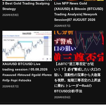
3 Best Gold Trading Scalping
Live NFP News Gold
Strategy
(XAUUSD) & Bitcoin (BTCUSD)
Trading Analysis| Newyork
2026年8月8日
Session|07 AUGUST 2026
2026年8月7日
XAU/USD BTC/USD Live
【⚠️BTC”逆三尊否定”が近
trading session / 05.08.2026
い！？】必ず警戒したい大口の
#xauusd #btcusd #gold #forex
狙い。流動性の宝庫から大急落
#nfp #cpi #stocks
を視野。短期三尊否定の上昇波
に乗れ:トレーダーRedの
2026年8月7日
BTCUSD分析/手法
2026年8月6日