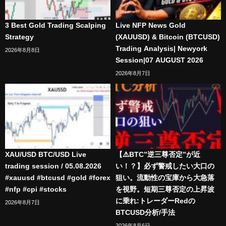
3 Best Gold Trading Scalping
Live NFP News Gold
Strategy
(XAUUSD) & Bitcoin (BTCUSD)
Trading Analysis| Newyork
2026年8月8日
Session|07 AUGUST 2026
2026年8月7日
XAU/USD BTC/USD Live
【⚠️BTC”逆三尊否定”が近
trading session / 05.08.2026
い！？】必ず警戒したい大口の
#xauusd #btcusd #gold #forex
狙い。流動性の宝庫から大急落
#nfp #cpi #stocks
を視野。短期三尊否定の上昇波
に乗れ:トレーダーRedの
2026年8月7日
BTCUSD分析/手法
2026年8月6日