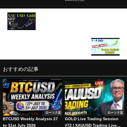
XAuUSD Gold Technical Analysis 30 June to 4
July 2025
🟩 Extended Analysis GOLD XAUUSD 1 - 4 July
おすすめの記事
ローソク足
ローソク足
BTCUSD Weekly Analysis 27
GOLD Live Trading Session
to 31st July 2026
#72 | XAUUSD Trading Live