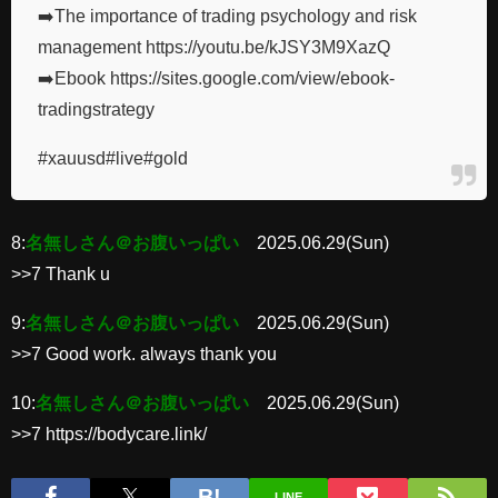
➡️The importance of trading psychology and risk
management https://youtu.be/kJSY3M9XazQ
➡️Ebook https://sites.google.com/view/ebook-
tradingstrategy
#xauusd#live#gold
8:
名無しさん＠お腹いっぱい
2025.06.29(Sun)
>>7 Thank u
9:
名無しさん＠お腹いっぱい
2025.06.29(Sun)
>>7 Good work. always thank you
10:
名無しさん＠お腹いっぱい
2025.06.29(Sun)
>>7 https://bodycare.link/
LINE