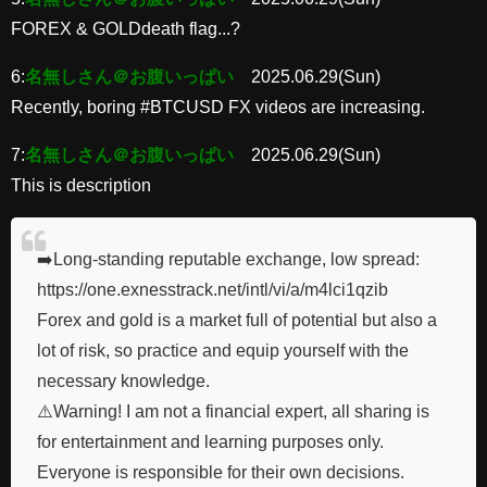
FOREX & GOLDdeath flag...?
6:
名無しさん＠お腹いっぱい
2025.06.29(Sun)
Recently, boring #BTCUSD FX videos are increasing.
7:
名無しさん＠お腹いっぱい
2025.06.29(Sun)
This is description
➡️Long-standing reputable exchange, low spread:
https://one.exnesstrack.net/intl/vi/a/m4lci1qzib
Forex and gold is a market full of potential but also a
lot of risk, so practice and equip yourself with the
necessary knowledge.
⚠️Warning! I am not a financial expert, all sharing is
for entertainment and learning purposes only.
Everyone is responsible for their own decisions.