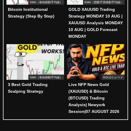
SMA（単純移動平均線）
EMA（指数平滑移動平均線）
Bitcoin Institutional
GOLD XAUUSD Trading
Strategy (Step By Step)
Strategy MONDAY 10 AUG |
XAUUSD Analysis MONDAY
10 AUG | GOLD Forecast
MONDAY
SMA（単純移動平均線）
GOLDトレード
3 Best Gold Trading
Live NFP News Gold
Scalping Strategy
(XAUUSD) & Bitcoin
(BTCUSD) Trading
Analysis| Newyork
Session|07 AUGUST 2026