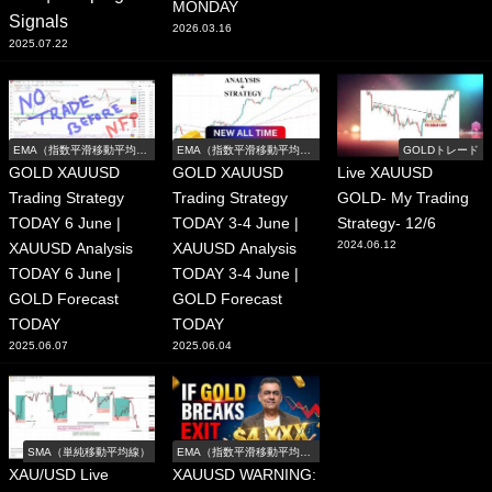
MONDAY
Signals
2026.03.16
2025.07.22
EMA（指数平滑移動平均
EMA（指数平滑移動平均
GOLDトレード
線）
線）
GOLD XAUUSD
GOLD XAUUSD
Live XAUUSD
Trading Strategy
Trading Strategy
GOLD- My Trading
TODAY 6 June |
TODAY 3-4 June |
Strategy- 12/6
2024.06.12
XAUUSD Analysis
XAUUSD Analysis
TODAY 6 June |
TODAY 3-4 June |
GOLD Forecast
GOLD Forecast
TODAY
TODAY
2025.06.07
2025.06.04
SMA（単純移動平均線）
EMA（指数平滑移動平均
線）
XAU/USD Live
XAUUSD WARNING: