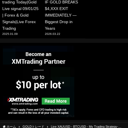
trading Today|Gold
IF GOLD BREAKS
Live signal 09/01/25
$4,XXX EXIT
| Forex & Gold
IMMEDIATELY —
Signals|Live Forex
Biggest Drop in
Trading
Years
2025.01.09
2026.03.22
ホーム
GOLDトレード
Live XAUUSD - BTCUSD - My Trading Strategy-