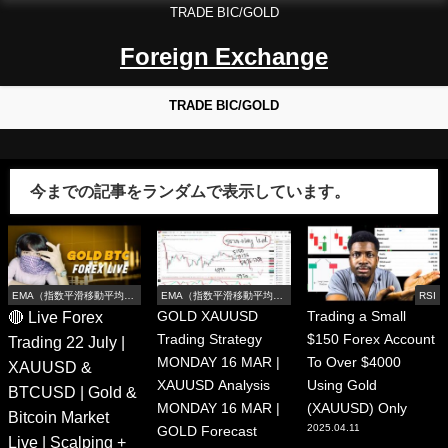
TRADE BIC/GOLD
Foreign Exchange
TRADE BIC/GOLD
今までの記事をランダムで表示しています。
EMA（指数平滑移動平均
EMA（指数平滑移動平均
RSI
線）
線）
🔴 Live Forex
GOLD XAUUSD
Trading a Small
Trading Strategy
$150 Forex Account
Trading 22 July |
MONDAY 16 MAR |
To Over $4000
XAUUSD &
XAUUSD Analysis
Using Gold
BTCUSD | Gold &
MONDAY 16 MAR |
(XAUUSD) Only
Bitcoin Market
2025.04.11
GOLD Forecast
Live | Scalping +