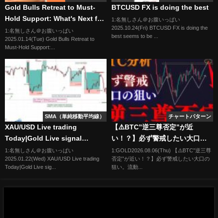
Gold Bulls Retreat to Must-
BTCUSD FX is doing the best
Hold Support: What's Next for
1:名無しさん＠お腹いっぱい
2025.10.24(Fri) BTCUSD FX is doing the
XAUUSD?
1:名無しさん＠お腹いっぱい
best seems to be ...
2025.01.14(Tue) Gold Bulls Retreat to
Must-Hold Support:...
SMA（単純移動平均線）
チャートパターン
XAU/USD Live trading
【⚠️BTC”逆三尊否定”が近
Today|Gold Live signal
い！？】必ず警戒したい大口の
22/01/25 | Forex & Gold
狙い。流動性の宝庫から大急落
1:名無しさん＠お腹いっぱい
1:GOLD2026.08.06(Thu) 【⚠️BTC”逆三尊
2025.01.22(Wed) XAU/USD Live trading
否定”が近い！？】必ず警戒したい大口の
Signals|Live Forex Trading
を視野。短期三尊否定の上昇波
Today|Gold Live sig...
狙い。流動...
に乗れ:トレーダーRedの
BTCUSD分析/手法