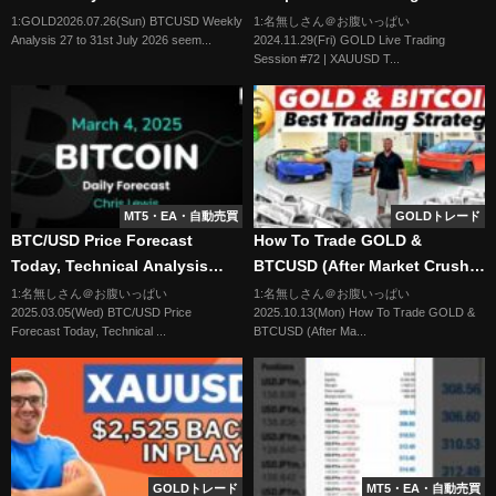
Stream | Forex Insights
1:GOLD2026.07.26(Sun) BTCUSD Weekly
1:名無しさん＠お腹いっぱい
Analysis 27 to 31st July 2026 seem...
2024.11.29(Fri) GOLD Live Trading
Session #72 | XAUUSD T...
MT5・EA・自動売買
GOLDトレード
BTC/USD Price Forecast
How To Trade GOLD &
Today, Technical Analysis
BTCUSD (After Market Crush)
(March 04): Bitcoin Falls Early
Best Forex Strategy
1:名無しさん＠お腹いっぱい
1:名無しさん＠お腹いっぱい
2025.03.05(Wed) BTC/USD Price
2025.10.13(Mon) How To Trade GOLD &
on Tuesday
Forecast Today, Technical ...
BTCUSD (After Ma...
GOLDトレード
MT5・EA・自動売買