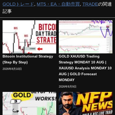
GOLDトレード
,
MT5・EA・自動売買
,
TRADE
の関連
記事
Bitcoin Institutional Strategy
GOLD XAUUSD Trading
(Step By Step)
Strategy MONDAY 10 AUG |
XAUUSD Analysis MONDAY 10
2026年8月10日
AUG | GOLD Forecast
MONDAY
2026年8月9日