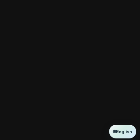
🌐
English