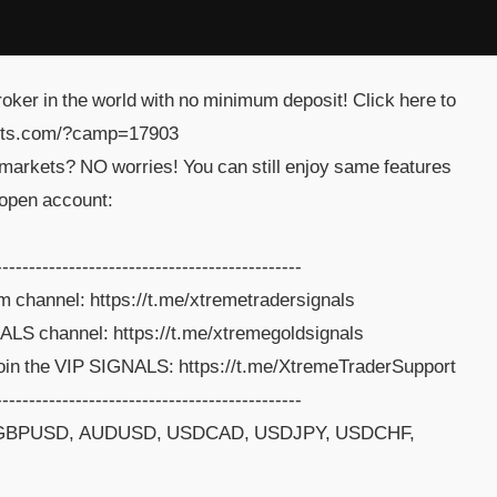
ker in the world with no minimum deposit! Click here to
kets.com/?camp=17903
Cmarkets? NO worries! You can still enjoy same features
 open account:
----------------------------------------------
 channel: https://t.me/xtremetradersignals
S channel: https://t.me/xtremegoldsignals
 join the VIP SIGNALS: https://t.me/XtremeTraderSupport
----------------------------------------------
, GBPUSD, AUDUSD, USDCAD, USDJPY, USDCHF,