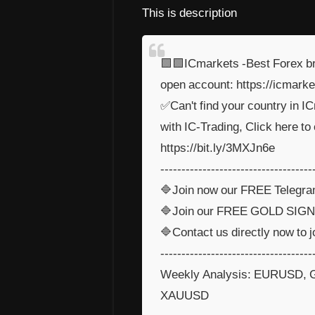
This is description
🟩🟩ICmarkets -Best Forex bro
open account: https://icmar
✅Can't find your country in I
with IC-Trading, Click here to
https://bit.ly/3MXJn6e
------------------------------------
🔷Join now our FREE Telegram
🔷Join our FREE GOLD SIGNAL
🔷Contact us directly now to
------------------------------------
Weekly Analysis: EURUSD
XAUUSD