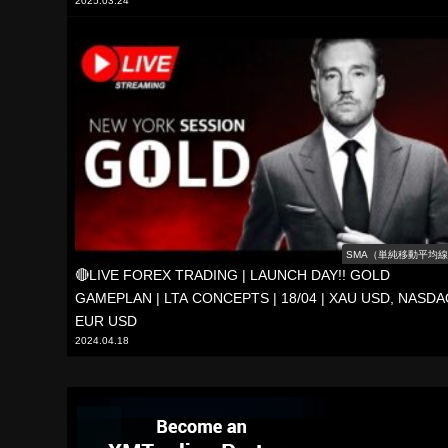
2025.03.24
SMA（単純移動平均
🔴LIVE FOREX TRADING | LAUNCH DAY!! GOLD
GAMEPLAN | LTA CONCEPTS | 18/04 | XAU USD, NASDA
EUR USD
2024.04.18