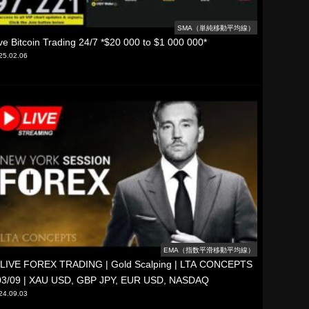
SMA（単純移動平均線）
ve Bitcoin Trading 24/7 *$20 000 to $1 000 000*
25.02.06
EMA（指数平滑移動平均線）
LIVE FOREX TRADING | Gold Scalping | LTA CONCEPTS
 03/09 | XAU USD, GBP JPY, EUR USD, NASDAQ
24.09.03