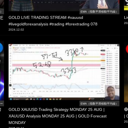
線）
EMA（指数平滑移動平均線）
VE
GOLD LIVE TRADING STREAM #xauusd
Li
20
#livegoldforexanalysis #trading #forextrading 078
2024.12.02
ロー
EMA（指数平滑移動平均線）
者
GOLD XAUUSD Trading Strategy MONDAY 25 AUG |

XAUUSD Analysis MONDAY 25 AUG | GOLD Forecast
|
20
MONDAY