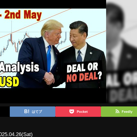
はてブ
Pocket
Feedly
025.04.26(Sat)