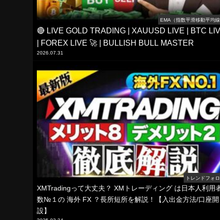
EMA（指数平滑移動平均
🔴 LIVE GOLD TRADING | XAUUSD LIVE | BTC LI
| FOREX LIVE 🚀 | BULLISH BULL MASTER
2026.07.31
トレンドフォ
XMTradingって大丈夫？ XMトレーディング は日本人利用
数№１の 海外 FX ？長所短所を解説！【入出金方法/口座開
設】