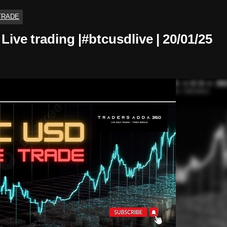
TRADE
 Live trading |#btcusdlive | 20/01/25