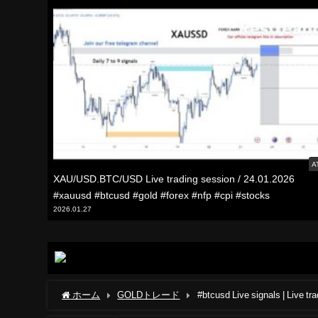
A
XAU/USD.BTC/USD Live trading session / 24.01.2026
#xauusd #btcusd #gold #forex #nfp #cpi #stocks
2026.01.27
ホーム
GOLDトレード
#btcusd Live signals | Liv