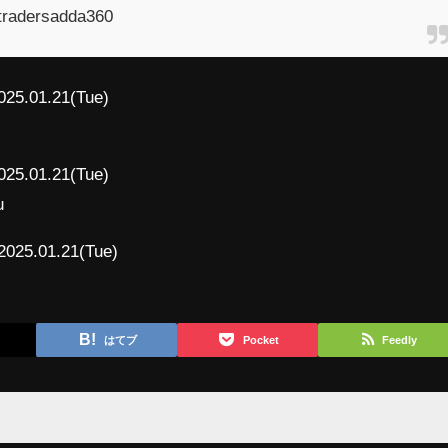
m/tradersadda360
025.01.21(Tue)
025.01.21(Tue)
u
2025.01.21(Tue)
はてブ
Pocket
Feedly