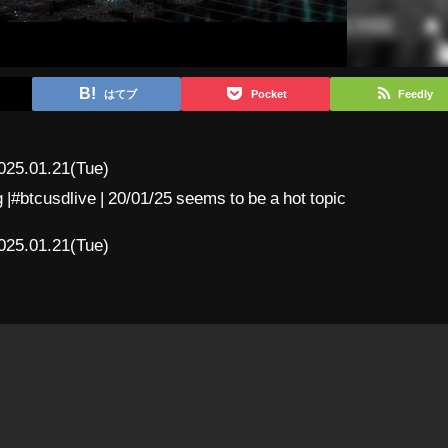
はてブ
Pocket
Feedly
025.01.21(Tue)
g |#btcusdlive | 20/01/25 seems to be a hot topic
025.01.21(Tue)