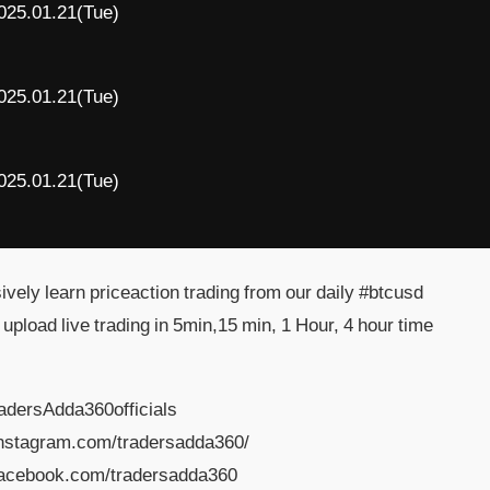
025.01.21(Tue)
025.01.21(Tue)
025.01.21(Tue)
ively learn priceaction trading from our daily #btcusd
e upload live trading in 5min,15 min, 1 Hour, 4 hour time
radersAdda360officials
instagram.com/tradersadda360/
facebook.com/tradersadda360