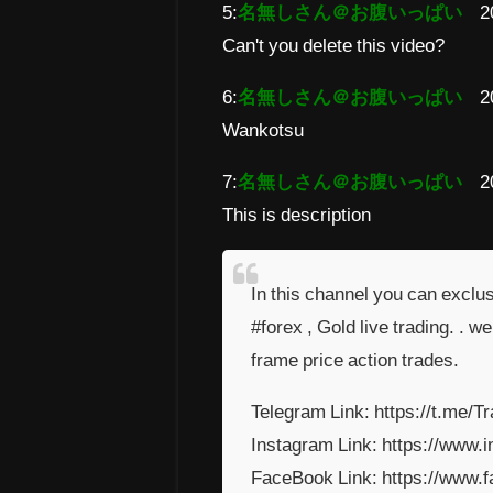
5:
名無しさん＠お腹いっぱい
2
Can't you delete this video?
6:
名無しさん＠お腹いっぱい
2
Wankotsu
7:
名無しさん＠お腹いっぱい
2
This is description
In this channel you can exclus
#forex , Gold live trading. . w
frame price action trades.
Telegram Link: https://t.me/T
Instagram Link: https://www.
FaceBook Link: https://www.