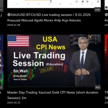
ロー
ATR
り
🔴XAU/USD BTC/USD Live trading session / 8.01.2026
🔴
#xauusd #btcusd #gold #forex #nfp #cpi #stocks
#c
2026.01.08
20
ング
RSI
s
Master Day Trading Xau/usd Gold CPI News (short duration
T
Session) 1hr
S
2024.04.10
20