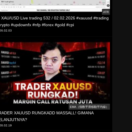
ATR
 XAU/USD Live trading 532 / 02.02.2026 #xauusd #trading
rypto #updownfx #nfp #forex #gold #cpi
26.02.03
EMA（指数平滑移動平均線）
RADER XAUUSD RUNGKADD MASSALL! GIMANA
ELANJUTNYA?
26.02.19