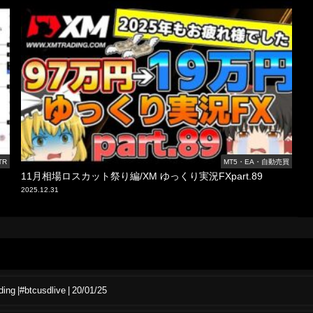
TR
MT5・EA・自動売買
11月相場ロスカット祭り編/XM ゆっくり実況FXpart.89
2025.12.31
e trading |#btcusdlive | 20/01/25