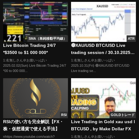
SMA（単純移動平均線）
ATR
Live Bitcoin Trading 24/7
🔴XAU/USD BTC/USD Live
*$3500 to $1 000 000*
trading session / 30.10.2025
#xauusd #btcusd #gold #forex
1:名無しさん＠お腹いっぱい
1:名無しさん＠お腹いっぱい
2025.02.02(Sun) Live Bitcoin Trading 24/7
2025.10.31(Fri) 🔴XAU/USD BTC/USD
#nfp #cpi #stocks
*00 to 000 000...
Live trading se...
RSI
GOLDトレード
RSIの使い方を完全解説【FX・
Live Trading in Gold xau usd l
株・仮想通貨で使える手法】
BTCUSD , by Make Dollar FX
nhttps://www.youtube.com/watch?
1:名無しさん＠お腹いっぱい