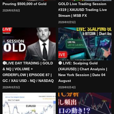
Pouring $500,000 of Gold
GOLD Live Trading Session
#319 | XAUUSD Trading Live
2026年8月6日
Stream | MSB FX
2026年8月5日
🔴LIVE DAY TRADING | GOLD
🔴 LIVE: Scalping Gold
& NQ | VOLUME +
(XAU/USD) | Chart Analysis |
ORDERFLOW | EPISODE 87 |
New York Session | Date 04
GC / XAU USD - NQ / NASDAQ
August
2026年8月5日
2026年8月4日