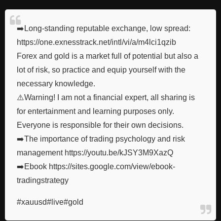
➡️Long-standing reputable exchange, low spread:
https://one.exnesstrack.net/intl/vi/a/m4lci1qzib
Forex and gold is a market full of potential but also a
lot of risk, so practice and equip yourself with the
necessary knowledge.
⚠️Warning! I am not a financial expert, all sharing is
for entertainment and learning purposes only.
Everyone is responsible for their own decisions.
➡️The importance of trading psychology and risk
management https://youtu.be/kJSY3M9XazQ
➡️Ebook https://sites.google.com/view/ebook-
tradingstrategy
#xauusd#live#gold