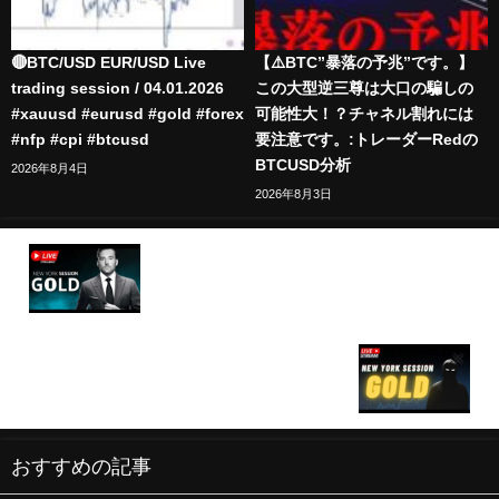
🔴BTC/USD EUR/USD Live
【⚠️BTC”暴落の予兆”です。】
trading session / 04.01.2026
この大型逆三尊は大口の騙しの
#xauusd #eurusd #gold #forex
可能性大！？チャネル割れには
#nfp #cpi #btcusd
要注意です。:トレーダーRedの
BTCUSD分析
2026年8月4日
2026年8月3日
🔴LIVE FOREX TRADING | JOLTS JOB OPENINGS
- GOLD | LTA CONCEPTS | 30/07 | XAU USD,
NASDAQ, EUR USD
LIVE FOREX TRADING: XAUUSD (GOLD) &
GBPJPY TRADING - NEW YORK Scalping Session
(31/07/24)
おすすめの記事