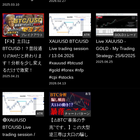
2026.02.27
2025.03.10
ブレイクアウト
ATR
GOLDトレード
【FX】土日は
XAU/USD BTC/USD
Live XAUUSD -
BTCUSD！？普段通
Live trading session
GOLD - My Trading
りのlotだと終わりま
/ 13.04.2026
Strategy- 25/6/2025
2025.06.25
す！分析を少し変え
#xauusd #btcusd
るだけで激変！
#gold #forex #nfp
2025.04.21
#cpi #stocks
2026.04.13
ATR
チャートパターン
🔴XAU/USD
【⚠️BTC”暴落の予
BTC/USD Live
兆”です。】この大型
trading session /
逆三尊は大口の騙し