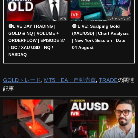
ATR
スキャルピング
🔴LIVE DAY TRADING |
🔴 LIVE: Scalping Gold
GOLD & NQ | VOLUME +
(XAU/USD) | Chart Analysis
ORDERFLOW | EPISODE 87
| New York Session | Date
| GC / XAU USD - NQ /
04 August
NASDAQ
GOLDトレード
,
MT5・EA・自動売買
,
TRADE
の関連
記事