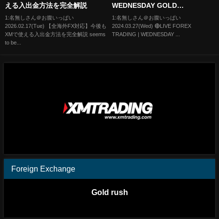
える入出金方法を完全解説
WEDNESDAY GOLD
GAMEPLAN! (NO NEWS)| 27/03
1:名無しさん＠お腹いっぱい
1:名無しさん＠お腹いっぱい
2026.02.17(Tue) 【全海外FX対応】今後も
2024.03.27(Wed) 🔴LIVE FOREX
| XAU USD, NASDAQ, EUR USD
XMで使える入出金方法を完全解説 seems
TRADING | WEDNESDAY ...
to be...
Foreign Exchange
Gold rush