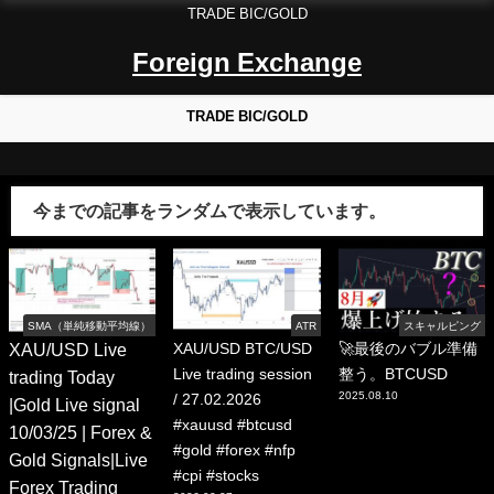
TRADE BIC/GOLD
Foreign Exchange
TRADE BIC/GOLD
今までの記事をランダムで表示しています。
SMA（単純移動平均線）
ATR
スキャルピング
XAU/USD Live
XAU/USD BTC/USD
🚀最後のバブル準備
Live trading session
整う。BTCUSD
trading Today
2025.08.10
/ 27.02.2026
|Gold Live signal
#xauusd #btcusd
10/03/25 | Forex &
#gold #forex #nfp
Gold Signals|Live
#cpi #stocks
Forex Trading