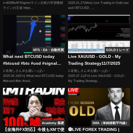
v=i6f3BhAPXhgnnnライン分析の学習教材
2025.01.27(Mon) Live Trading in Gold xau
ラインの王道 https...
usd l BTCUSD , ...
MT5・EA・自動売買
GOLDトレード
What next BTCUSD today
Live XAUUSD - GOLD - My
#btcusd #btc #usd #signal
Trading Strategy11/7/2025
#analysis #trending S1-1-5-25
1:名無しさん＠お腹いっぱい
1:名無しさん＠お腹いっぱい
2025.05.16(Fri) What next BTCUSD today
2025.07.11(Fri) Live XAUUSD - GOLD -
#btcusd #btc #usd...
My Trading Strategy...
Academy 基礎
SMA（単純移動平均線）
【全海外FX対応】今後もXMで使
🔴LIVE FOREX TRADING |