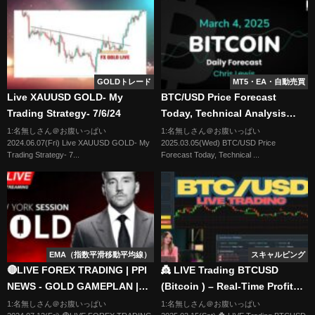
GOLDトレード
MT5・EA・自動売買
Live XAUUSD GOLD- My
BTC/USD Price Forecast
Trading Strategy- 7/6/24
Today, Technical Analysis
(March 04): Bitcoin Falls Early
1:名無しさん＠お腹いっぱい
1:名無しさん＠お腹いっぱい
2024.06.07(Fri) Live XAUUSD GOLD- My
2025.03.05(Wed) BTC/USD Price
on Tuesday
Trading Strategy- 7...
Forecast Today, Technical ...
EMA（指数平滑移動平均線）
スキャルピング
🔴LIVE FOREX TRADING | PPI
👸 LIVE Trading BTCUSD
NEWS - GOLD GAMEPLAN |
(Bitcoin ) – Real-Time Profit
LTA CONCEPTS | 12/07 | XAU
Strategy! | 15/03/2025
1:名無しさん＠お腹いっぱい
1:名無しさん＠お腹いっぱい