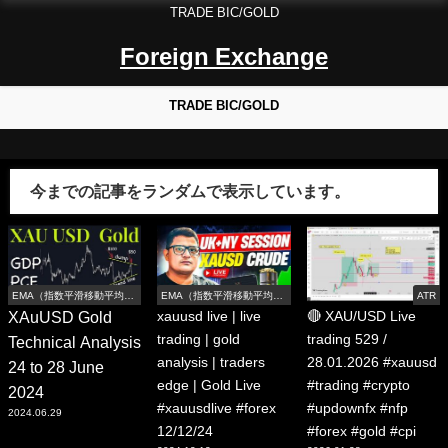
TRADE BIC/GOLD
Foreign Exchange
TRADE BIC/GOLD
今までの記事をランダムで表示しています。
EMA（指数平滑移動平均
EMA（指数平滑移動平均
ATR
線）
線）
XAuUSD Gold
xauusd live | live
🔴 XAU/USD Live
trading | gold
trading 529 /
Technical Analysis
analysis | traders
28.01.2026 #xauusd
24 to 28 June
edge | Gold Live
#trading #crypto
2024
#xauusdlive #forex
#updownfx #nfp
2024.06.29
12/12/24
#forex #gold #cpi