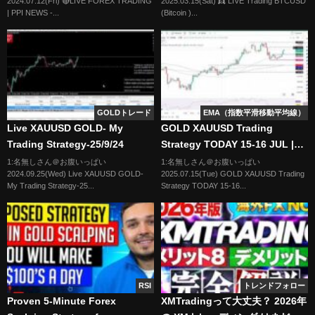
2024.07.12(Fri) 🔴LIVE FOREX TRADING
2025.03.15(Sat) 👸 LIVE Trading BTCUSD
USD, NASDAQ, EUR USD
| PPI NEWS -...
(Bitcoin )...
GOLDトレード
EMA（指数平滑移動平均線）
Live XAUUSD GOLD- My
GOLD XAUUSD Trading
Trading Strategy-25/9/24
Strategy TODAY 15-16 JUL |
XAUUSD Analysis TODAY 15-
1:名無しさん＠お腹いっぱい
1:名無しさん＠お腹いっぱい
2024.09.25(Wed) Live XAUUSD GOLD-
2025.07.15(Tue) GOLD XAUUSD Trading
16 JUL | GOLD Forecast
My Trading Strategy-25...
Strategy TODAY 15-16...
TODAY
RSI
トレンドフォロー
Proven 5-Minute Forex
XMTradingって大丈夫？ 2026年