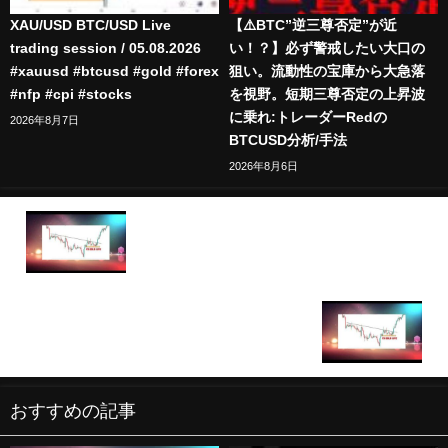
XAU/USD BTC/USD Live
【⚠️BTC”逆三尊否定”が近
trading session / 05.08.2026
い！？】必ず警戒したい大口の
#xauusd #btcusd #gold #forex
狙い。流動性の宝庫から大急落
#nfp #cpi #stocks
を視野。短期三尊否定の上昇波
に乗れ:トレーダーRedの
2026年8月7日
BTCUSD分析/手法
2026年8月6日
Live XAUUSD GOLD- My Trading Strategy- 26/7
Live XAUUSD GOLD- My Trading Strategy-
29/7/2024
おすすめの記事