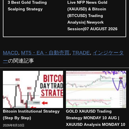
3 Best Gold Trading
Live NFP News Gold
Scalping Strategy
(XAUUSD) & Bitcoin
(BTCUSD) Trading
Analysis| Newyork
Session|07 AUGUST 2026
MACD
,
MT5・EA・自動売買
,
TRADE
,
インジケータ
ー
の関連記事
Bitcoin Institutional Strategy
GOLD XAUUSD Trading
(Step By Step)
Strategy MONDAY 10 AUG |
XAUUSD Analysis MONDAY 10
2026年8月10日