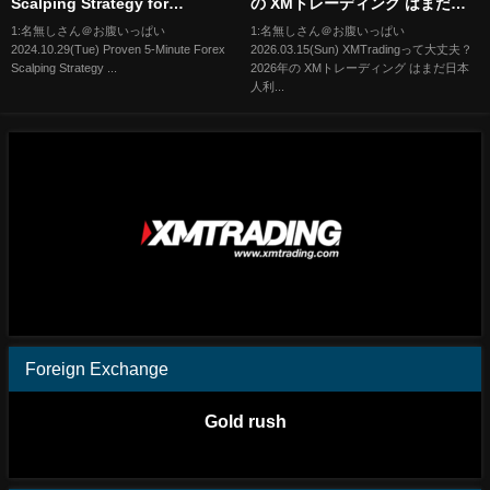
Scalping Strategy for
の XMトレーディング はまだ日
XAUUSD/GOLD. 🦁📈
本人利用者数№１の 海外 FX ？
1:名無しさん＠お腹いっぱい
1:名無しさん＠お腹いっぱい
2024.10.29(Tue) Proven 5-Minute Forex
2026.03.15(Sun) XMTradingって大丈夫？
最新情報を徹底解説！【入出金
Scalping Strategy ...
2026年の XMトレーディング はまだ日本
方法/口座開設】
人利...
Foreign Exchange
Gold rush