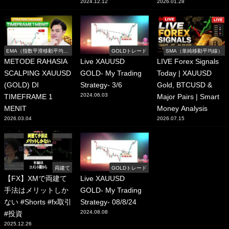
2024.12.12
2026.01.28
EMA（指数平滑移動平均
GOLDトレード
SMA（単純移動平均線）
線）
METODE RAHASIA
Live XAUUSD
LIVE Forex Signals
SCALPING XAUUSD
GOLD- My Trading
Today | XAUUSD
(GOLD) DI
Strategy- 3/6
Gold, BTCUSD &
2024.06.03
TIMEFRAME 1
Major Pairs | Smart
MENIT
Money Analysis
2026.03.04
2026.07.15
両建て
GOLDトレード
【FX】XMで両建て
Live XAUUSD
手法はメリットしか
GOLD- My Trading
ない #Shorts #fx取引
Strategy- 08/8/24
2024.08.08
#投資
2025.12.26